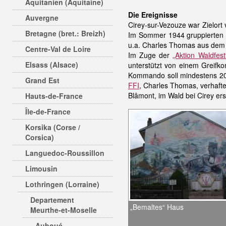
Aquitanien (Aquitaine)
Die Ereignisse
Auvergne
Cirey-sur-Vezouze war Zielort 
Bretagne (bret.: Breizh)
Im Sommer 1944 gruppierten s
u.a. Charles Thomas aus dem 
Centre-Val de Loire
Im Zuge der
„Aktion Waldfest
Elsass (Alsace)
unterstützt von einem Greifko
Kommando soll mindestens 20
Grand Est
FFI
, Charles Thomas, verhaft
Blâmont, im Wald bei Cirey er
Hauts-de-France
Île-de-France
Korsika (Corse /
Corsica)
Languedoc-Roussillon
Limousin
Lothringen (Lorraine)
Departement
„Bemaltes“ Haus
Meurthe-et-Moselle
Auboué