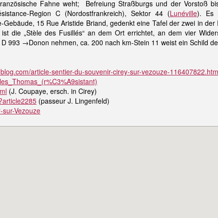
französische Fahne weht; Befreiung Straßburgs und der Vorstoß bi
istance-Region C (Nordostfrankreich), Sektor 44 (
Lunéville
). Es
Gebäude, 15 Rue Aristide Briand, gedenkt eine Tafel der zwei in 
ist die „Stèle des Fusillés“ an dem Ort errichtet, an dem vier Wi
 D 993 →Donon nehmen, ca. 200 nach km-Stein 11 weist ein Schild d
-blog.com/article-sentier-du-souvenir-cirey-sur-vezouze-116407822.htm
Charles_Thomas_(r%C3%A9sistant)
tml
(J. Coupaye, ersch. in Cirey)
article2285
(passeur J. Lingenfeld)
ey-sur-Vezouze