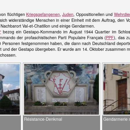
von flüchtigen
Kriegsgefangenen
,
Juden
, Oppositionellen und
Wehrdie
ich widerständige Menschen in einer Einheit mit dem Auftrag, den Vo
Nachbarort Val-et-Chatillon und einige Gendarmen.
“
bezog ein Gestapo-Kommando im August 1944 Quartier im Schlos
mmando der profaschistischen Parti Populaire Français (
PPF
), das 
 Personen festgenommen haben, die dann nach Deutschland deportier
et und der Gestapo übergeben. Er wurde am 14. Oktober zusammen mi
schossen.
Résistance-Denkmal
Gendarmerie m