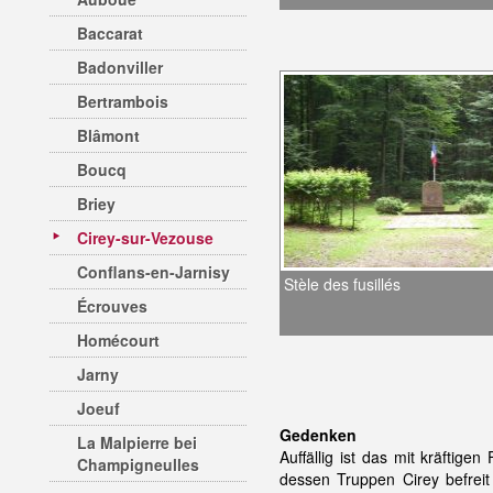
Baccarat
Badonviller
Bertrambois
Blâmont
Boucq
Briey
Cirey-sur-Vezouse
Conflans-en-Jarnisy
Stèle des fusillés
Écrouves
Homécourt
Jarny
Joeuf
Gedenken
La Malpierre bei
Auffällig ist das mit kräfti
Champigneulles
dessen Truppen Cirey befreit