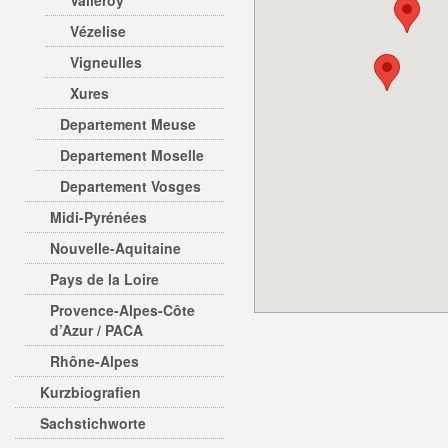
Valleroy
Vézelise
Vigneulles
Xures
Departement Meuse
Departement Moselle
Departement Vosges
Midi-Pyrénées
Nouvelle-Aquitaine
Pays de la Loire
Provence-Alpes-Côte
d’Azur / PACA
Rhône-Alpes
Kurzbiografien
Sachstichworte