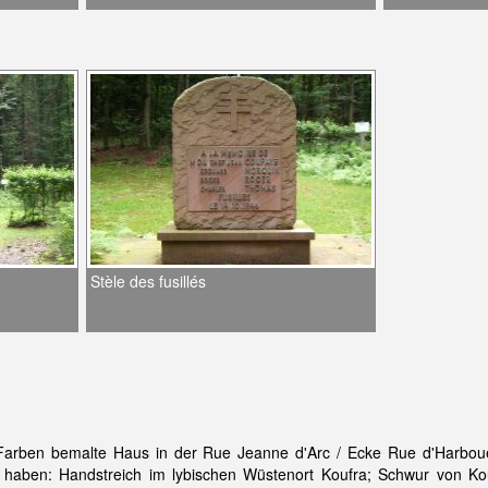
Stèle des fusillés
gen Farben bemalte Haus in der Rue Jeanne d'Arc / Ecke Rue d'Harb
 haben: Handstreich im lybischen Wüstenort Koufra; Schwur von Kou