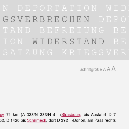
A
A
Schriftgröße
A
cy
71 km (A 333/N 333/N 4 →
Strasbourg
bis Ausfahrt D 7
352, D 1420 bis
Schirmeck
, dort D 392 →Donon, am Pass rechts