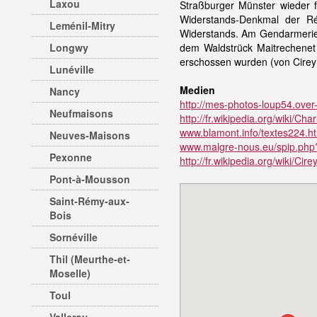
Laxou
Straßburger Münster wieder 
Widerstands-Denkmal der Rés
Leménil-Mitry
Widerstands. Am Gendarmerie-
Longwy
dem Waldstrück Maitrechenet 
erschossen wurden (von Cirey
Lunéville
Medien
Nancy
http://mes-photos-loup54.over
Neufmaisons
http://fr.wikipedia.org/wiki/
www.blamont.info/textes224.h
Neuves-Maisons
www.malgre-nous.eu/spip.php?
Pexonne
http://fr.wikipedia.org/wiki/Cir
Pont-à-Mousson
Saint-Rémy-aux-
Bois
Sornéville
Thil (Meurthe-et-
Moselle)
Toul