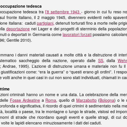
l’occupazione tedesca
occupazione tedesca tra
l’8 settembre 1943
- giorno in cui fu reso no
ul fronte italiano, il 2 maggio 1945, divennero evidenti nello spavent
zione italiana: caduti
partigiani
, detenuti torturati fino a morte nelle prigi
ella
deportazione
nei Lager e dei progetti di sterminio della popolazio
tenuti o deportati in Germania come
lavoratori forzati
possiamo calcolare 
996; Gentile 2010).
mmano i danni materiali causati a molte città e la distruzione di interi
 sistematico saccheggio della nazione, operato dalle
SS
, dalla
Weh
; Andrae, 1995). L’azione di distruzione umana e materiale non fu il r
giustificazioni come: “era la guerra” o “questi erano gli ordini”. I respon
e volti anche in quei casi in cui non sono stati individuati, chiamati in 
ttime
azioni criminali hanno un nome e una data. La celebrazione della memor
 delle
Fosse Ardeatine
a
Roma
, quello di
Marzabotto
(
Bologna
) o le
profonda e significativa, il ricordo di quei crimini è sedimentato nella 
ittà, località o paese, tra le montagne o lungo le strade, vistosi ed impone
omi di strade che ricordano quegli eventi e quelle stragi, di cui don
 volte le lapidi elencano minuziosamente i dati dei caduti.