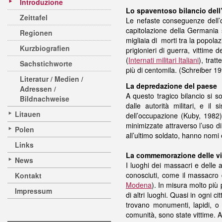
Introduzione
Lo spaventoso bilancio del
Zeittafel
Le nefaste conseguenze dell’
capitolazione della Germania s
Regionen
migliaia di morti tra la popola
Kurzbiografien
prigionieri di guerra, vittime d
(
Internati militari Italiani
), trat
Sachstichworte
più di centomila. (Schreiber 1
Literatur / Medien /
La depredazione del paese
Adressen /
A questo tragico bilancio si so
Bildnachweise
dalle autorità militari, e il
Litauen
dell’occupazione (Kuby, 1982)
minimizzate attraverso l’uso di 
Polen
all’ultimo soldato, hanno nomi 
Links
La commemorazione delle vi
News
I luoghi dei massacri e delle 
conosciuti, come il massacro
Kontakt
Modena
). In misura molto più 
Impressum
di altri luoghi. Quasi in ogni c
trovano monumenti, lapidi, o n
comunità, sono state vittime. A