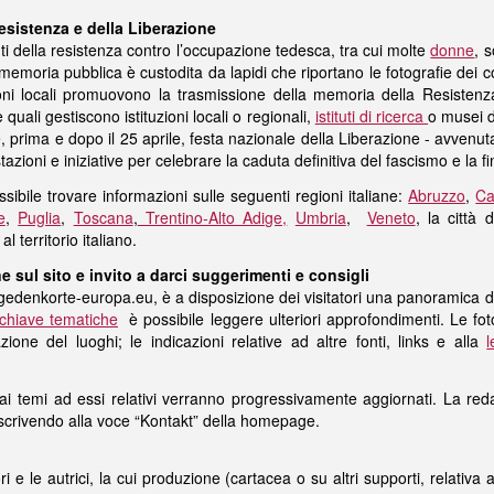
sistenza e della Liberazione
uti della resistenza contro l’occupazione tedesca, tra cui molte
donne
, 
la memoria pubblica è custodita da lapidi che riportano le fotografie dei 
ioni locali promuovono la trasmissione della memoria della Resisten
 quali gestiscono istituzioni locali o regionali,
istituti di ricerca
o musei d
tre, prima e dopo il 25 aprile, festa nazionale della Liberazione - avvenu
azioni e iniziative per celebrare la caduta definitiva del fascismo e la f
ibile trovare informazioni sulle seguenti regioni italiane:
Abruzzo
,
Ca
e
,
Puglia
,
Toscana
,
Trentino-Alto Adige,
Umbria
,
Veneto
, la città 
l territorio italiano.
e sul sito e invito a darci suggerimenti e consigli
enkorte-europa.eu, è a disposizione dei visitatori una panoramica dei lu
 chiave tematiche
è possibile leggere ulteriori approfondimenti. Le fo
duazione del luoghi; le indicazioni relative ad altre fonti, links e alla
l
 e ai temi ad essi relativi verranno progressivamente aggiornati. La red
 scrivendo alla voce “Kontakt” della homepage.
i e le autrici, la cui produzione (cartacea o su altri supporti, relativa ai