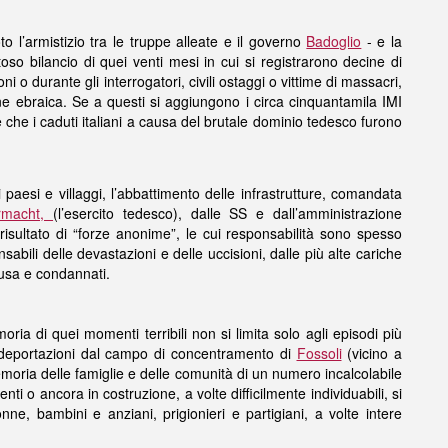
to l’armistizio tra le truppe alleate e il governo
Badoglio
- e la
oso bilancio di quei venti mesi in cui si registrarono decine di
oni o durante gli interrogatori, civili ostaggi o vittime di massacri,
ne ebraica. Se a questi si aggiungono i circa cinquantamila IMI
che i caduti italiani a causa del brutale dominio tedesco furono
 paesi e villaggi, l’abbattimento delle infrastrutture, comandata
rmacht,
(l’esercito tedesco), dalle SS e dall’amministrazione
isultato di “forze anonime”, le cui responsabilità sono spesso
sabili delle devastazioni e delle uccisioni, dalle più alte cariche
causa e condannati.
ia di quei momenti terribili non si limita solo agli episodi più
 deportazioni dal campo di concentramento di
Fossoli
(vicino a
memoria delle famiglie e delle comunità di un numero incalcolabile
nti o ancora in costruzione, a volte difficilmente individuabili, si
ne, bambini e anziani, prigionieri e partigiani, a volte intere