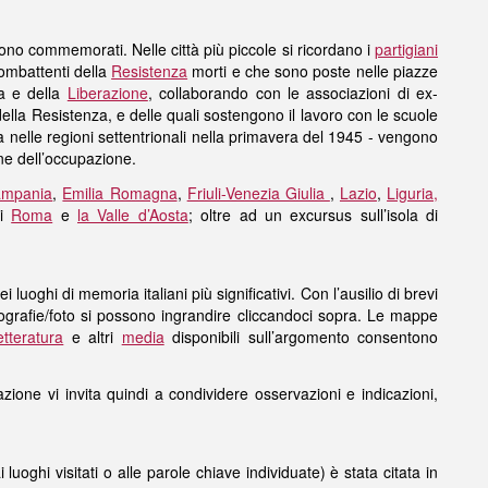
sono commemorati. Nelle città più piccole si ricordano i
partigiani
combattenti della
Resistenza
morti e che sono poste nelle piazze
za e della
Liberazione
, collaborando con le associazioni di ex-
ella Resistenza, e delle quali sostengono il lavoro con le scuole
ta nelle regioni settentrionali nella primavera del 1945 - vengono
ine dell’occupazione.
mpania
,
Emilia Romagna
,
Friuli-Venezia Giulia
,
Lazio
,
Liguria,
di
Roma
e
la Valle d’Aosta
; oltre ad un excursus sull’isola di
oghi di memoria italiani più significativi. Con l’ausilio di brevi
tografie/foto si possono ingrandire cliccandoci sopra. Le mappe
etteratura
e altri
media
disponibili sull’argomento consentono
azione vi invita quindi a condividere osservazioni e indicazioni,
 luoghi visitati o alle parole chiave individuate) è stata citata in