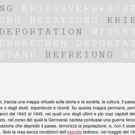
oi, traccia una mappa virtuale sulla storia e la società, la cultura, il pae
ure o dagli studi, esperienze e ricordi. Su questa mappa permane, però
anni dal 1943 al 1945, nei quali uno degli ultimi e più cupi capitoli d
tizio, nel corso dei quali la Germania nazista condusse una guerra fer
azione che depredò il paese, terrorizzò la popolazione, e, con il sos
a. Solo la resa senza condizioni dell’
esercito
tedesco, nel maggio del 194