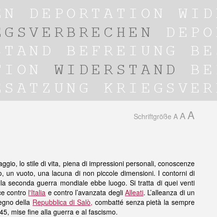
A
A
Schriftgröße
A
saggio, lo stile di vita, piena di impressioni personali, conoscenze
, un vuoto, una lacuna di non piccole dimensioni. I contorni di
ella seconda guerra mondiale ebbe luogo. Si tratta di quei venti
oce contro
l'Italia
e contro l’avanzata degli
Alleati
. L’alleanza di un
tegno della
Repubblica di Salò,
combatté senza pietà la sempre
5, mise fine alla guerra e al fascismo.