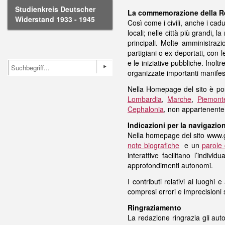
Studienkreis Deutscher
La commemorazione della Re
Widerstand 1933 - 1945
Così come i civili, anche i cad
locali; nelle città più grandi, 
principali. Molte amministraz
partigiani o ex-deportati, con le
e le iniziative pubbliche. Inol
organizzate importanti manifest
Nella Homepage del sito è poss
Lombardia
,
Marche
,
Piemont
Cephalonia
, non appartenente a
Indicazioni per la navigazion
Nella homepage del sito www.ged
note biografiche
e un
parole
interattive facilitano l’indivi
approfondimenti autonomi.
I contributi relativi ai luoghi
compresi errori e imprecisioni
Ringraziamento
La redazione ringrazia gli autor