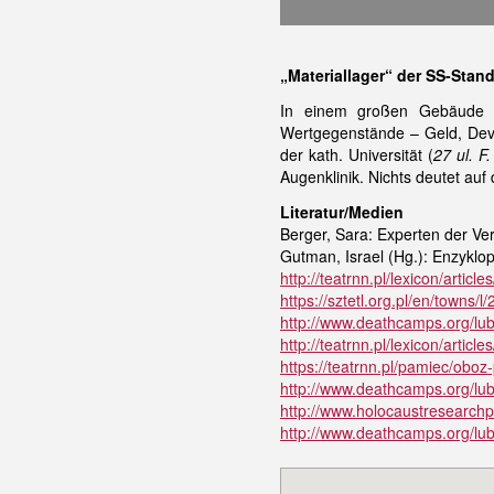
„Materiallager“ der SS-Stan
In einem großen Gebäude a
Wertgegenstände – Geld, Devis
der kath. Universität (
27 ul. F
Augenklinik. Nichts deutet auf
Literatur/Medien
Berger, Sara: Experten der Ve
Gutman, Israel (Hg.): Enzyklo
http://teatrnn.pl/lexicon/articl
https://sztetl.org.pl/en/towns
http://www.deathcamps.org/lub
http://teatrnn.pl/lexicon/articl
https://teatrnn.pl/pamiec/oboz-
http://www.deathcamps.org/lubl
http://www.holocaustresearchpr
http://www.deathcamps.org/lubl