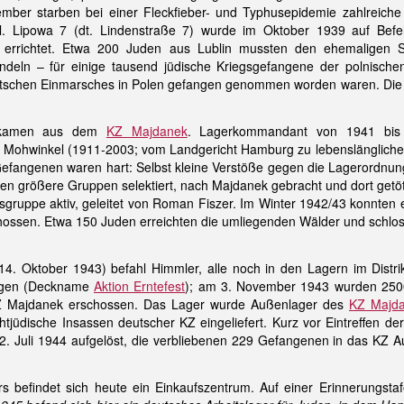
ber starben bei einer Fleckfieber- und Typhusepidemie zahlreich
l. Lipowa 7 (dt. Lindenstraße 7) wurde im Oktober 1939 auf Bef
errichtet. Etwa 200 Juden aus Lublin mussten den ehemaligen Sp
deln – für einige tausend jüdische Kriegsgefangene der polnische
tschen Einmarsches in Polen gefangen genommen worden waren. Die
 kamen aus dem
KZ Majdanek
. Lagerkommandant von 1941 bis
 Mohwinkel (1911-2003; vom Landgericht Hamburg zu lebenslänglicher H
fangenen waren hart: Selbst kleine Verstöße gegen die Lagerordnun
den größere Gruppen selektiert, nach Majdanek gebracht und dort getöt
sgruppe aktiv, geleitet von Roman Fiszer. Im Winter 1942/43 konnten
ossen. Etwa 150 Juden erreichten die umliegenden Wälder und schlos
14. Oktober 1943) befahl Himmler, alle noch in den Lagern im Distrik
ngen (Deckname
Aktion Erntefest
); am 3. November 1943 wurden 250
 Majdanek erschossen. Das Lager wurde Außenlager des
KZ Majd
jüdische Insassen deutscher KZ eingeliefert. Kurz vor Eintreffen de
 Juli 1944 aufgelöst, die verbliebenen 229 Gefangenen in das KZ A
rs befindet sich heute ein Einkaufszentrum. Auf einer Erinnerungstafe