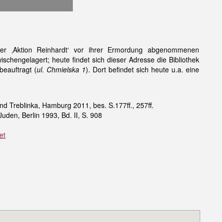
er ‚Aktion Reinhardt‘ vor ihrer Ermordung abgenommenen
schengelagert; heute findet sich dieser Adresse die Bibliothek
eauftragt (
ul. Chmielska 1
). Dort befindet sich heute u.a. eine
d Treblinka, Hamburg 2011, bes. S.177ff., 257ff.
den, Berlin 1993, Bd. II, S. 908
et