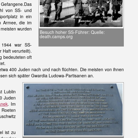
e Gefangene.Das
ehl von SS- und
ortplatz in ein
n Armee, die im
 meisten wurden
Besuch hoher SS-Führer: Quelle:
death.camps.org
 1944 war SS-
aft verurteilt).
g bedeuteten oft
et.
 etwa 400 Juden nach und nach flüchten. Die meisten von ihnen
sen sich später Gwardia Ludowa-Partisanen an.
t Lublin
0 Juden
anek
. Im
r Roeten
uschwitz
l ist zu