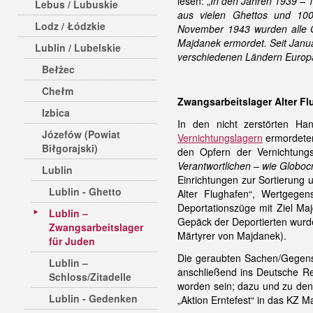
lesen: „
In den Jahren 1939 – 1
Lebus / Lubuskie
aus vielen Ghettos und 100
Lodz / Łódzkie
November 1943 wurden alle 
Majdanek ermordet. Seit Janu
Lublin / Lubelskie
verschiedenen Ländern Europ
Bełżec
Chełm
Zwangsarbeitslager Alter Fl
Izbica
In den nicht zerstörten Ha
Józefów (Powiat
Vernichtungslagern
ermordeten
Biłgorajski)
den Opfern der Vernichtung
Verantwortlichen – wie Globocn
Lublin
Einrichtungen zur Sortierung
Lublin - Ghetto
Alter Flughafen“, Wertgege
Deportationszüge mit Ziel M
Lublin –
Gepäck der Deportierten wurd
Zwangsarbeitslager
Märtyrer von Majdanek).
für Juden
Die geraubten Sachen/Gegens
Lublin –
anschließend ins Deutsche Re
Schloss/Zitadelle
worden sein; dazu und zu den
Lublin - Gedenken
„Aktion Erntefest“ in das KZ 