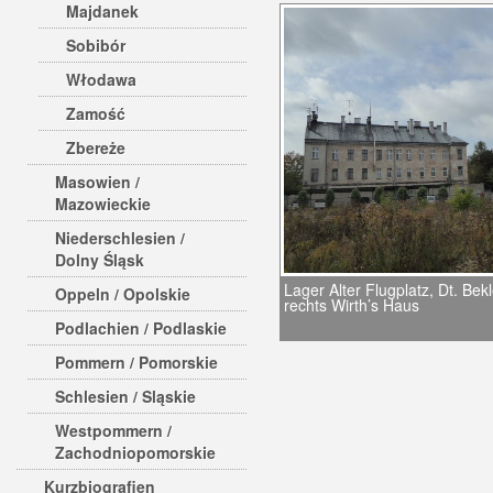
Majdanek
Sobibór
Włodawa
Zamość
Zbereże
Masowien /
Mazowieckie
Niederschlesien /
Dolny Śląsk
Lager Alter Flugplatz, Dt. Bek
Oppeln / Opolskie
rechts Wirth’s Haus
Podlachien / Podlaskie
Pommern / Pomorskie
Schlesien / Sląskie
Westpommern /
Zachodniopomorskie
Kurzbiografien