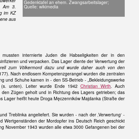
ndwerker
Gedenktafel an ehem. Zwangsarbeitslager;
Quelle: wikimedia
. Am 3.
ng im KZ
gene aus
 mussten internierte Juden die Habseligkeiten der in den
infizieren und verpacken. Das Lager diente der Verwertung der
turell zum Völkermord dazu und wurde daher auch von den
S. 177). Nach endlosem Kompetenzgerangel wurden die zentralen
ung und Schuhe kamen in - den SS-Betrieb - „Bekleidungswerke
g (s. unten). Leiter wurde Ende 1942
Christian Wirth
. Auch
den Zügen geholt und in Richtung des Lagers getrieben; das
 ins Lager heißt heute Droga Męczenników Majdanka (Straße der
und Treblinka angeliefert. Sie wurden - nach der ‚Verwertung‘ -
nd Wertgenständen der Mordopfer ins Deutsch Reich geschickt
fang November 1943 wurden alle etwa 3000 Gefangenen bei der