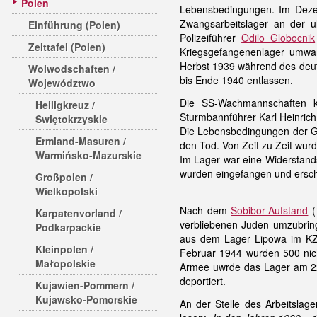
Polen
Lebensbedingungen. Im Dezem
Zwangsarbeitslager an der u
Einführung (Polen)
Polizeiführer
Odilo Globocnik
Zeittafel (Polen)
Kriegsgefangenenlager umwan
Herbst 1939 während des deu
Woiwodschaften /
bis Ende 1940 entlassen.
Województwo
Die SS-Wachmannschaften
Heiligkreuz /
Sturmbannführer Karl Heinrich
Swiętokrzyskie
Die Lebensbedingungen der Ge
Ermland-Masuren /
den Tod. Von Zeit zu Zeit wur
Warmińsko-Mazurskie
Im Lager war eine Widerstand
wurden eingefangen und ersch
Großpolen /
Wielkopolski
Nach dem
Sobibor-Aufstand
(
Karpatenvorland /
verbliebenen Juden umzubri
Podkarpackie
aus dem Lager Lipowa im KZ
Kleinpolen /
Februar 1944 wurden 500 nicht
Małopolskie
Armee uwrde das Lager am 22.
deportiert.
Kujawien-Pommern /
Kujawsko-Pomorskie
An der Stelle des Arbeitslage