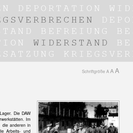
A
A
Schriftgröße
A
 Lager. Die DAW
rwerkstätten. Im
 die anderen in
ie Arbeits- und