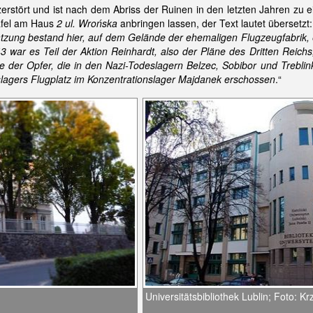
erstört und ist nach dem Abriss der Ruinen in den letzten Jahren z
afel am Haus
2 ul. Wrońska
anbringen lassen, der Text lautet übersetzt:
ung bestand hier, auf dem Gelände der ehemaligen Flugzeugfabrik, ei
war es Teil der Aktion Reinhardt, also der Pläne des Dritten Reichs,
e der Opfer, die in den Nazi-Todeslagern Belzec, Sobibor und Treb
tslagers Flugplatz im Konzentrationslager Majdanek erschossen
.“
Universitätsbibliothek Lublin; Foto: Kr