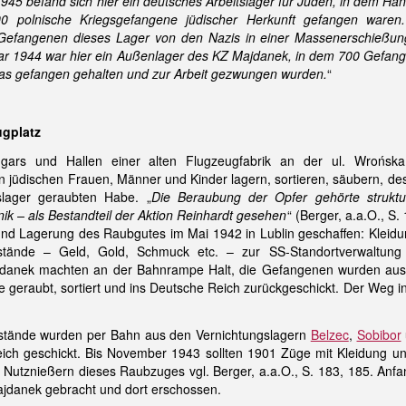
945 befand sich hier ein deutsches Arbeitslager für Juden, in dem Ha
0 polnische Kriegsgefangene jüdischer Herkunft gefangen waren
Gefangenen dieses Lager von den Nazis in einer Massenerschießu
ar 1944 war hier ein Außenlager des KZ Majdanek, in dem 700 Gefan
as gefangen gehalten und zur Arbeit gezwungen wurden.
“
ugplatz
ngars und Hallen einer alten Flugzeugfabrik an der ul. Wrońska
 jüdischen Frauen, Männer und Kinder lagern, sortieren, säubern, des
slager geraubten Habe. „
Die Beraubung der Opfer gehörte struk
ik – als Bestandteil der Aktion Reinhardt gesehen
“ (Berger, a.a.O., 
 und Lagerung des Raubgutes im Mai 1942 in Lublin geschaffen: Kleid
nstände – Geld, Gold, Schmuck etc. – zur SS-Standortverwaltun
ajdanek machten an der Bahnrampe Halt, die Gefangenen wurden aus 
e geraubt, sortiert und ins Deutsche Reich zurückgeschickt. Der Weg
tände wurden per Bahn aus den Vernichtungslagern
Belzec
,
Sobibor
ich geschickt. Bis November 1943 sollten 1901 Züge mit Kleidung u
 Nutznießern dieses Raubzuges vgl. Berger, a.a.O., S. 183, 185. An
Majdanek gebracht und dort erschossen.