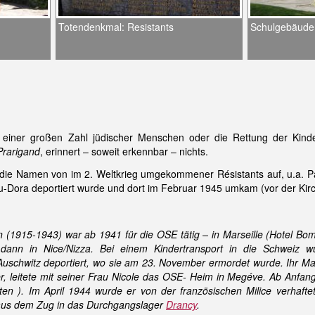
Totendenkmal: Resistants
Schulgebäude
 einer großen Zahl jüdischer Menschen oder die Rettung der Kinde
Prarigand
, erinnert – soweit erkennbar – nichts.
die Namen von im 2. Weltkrieg umgekommener Résistants auf, u.a. Pa
u-Dora deportiert wurde und dort im Februar 1945 umkam (vor der Kirch
n (1915-1943) war ab 1941 für die OSE tätig – in Marseille (Hotel Bo
dann in Nice/Nizza. Bei einem Kindertransport in die Schweiz 
Auschwitz deportiert, wo sie am 23. November ermordet wurde. Ihr Ma
er, leitete mit seiner Frau Nicole das OSE- Heim in Megéve. Ab Anfang
ten ). Im April 1944 wurde er von der französischen Milice verhaftet 
 aus dem Zug in das Durchgangslager
Drancy
.