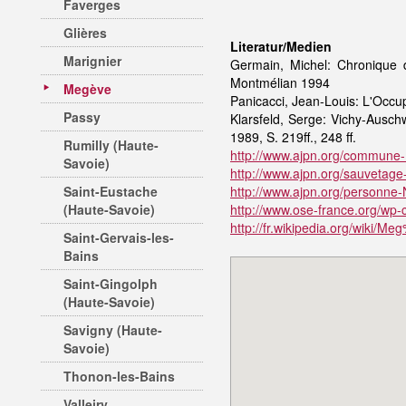
Faverges
Glières
Literatur/Medien
Marignier
Germain, Michel: Chronique 
Montmélian 1994
Megève
Panicacci, Jean-Louis: L'Occu
Passy
Klarsfeld, Serge: Vichy-Ausc
1989, S. 219ff., 248 ff.
Rumilly (Haute-
http://www.ajpn.org/commune
Savoie)
http://www.ajpn.org/sauvetag
Saint-Eustache
http://www.ajpn.org/personne-
(Haute-Savoie)
http://www.ose-france.org/wp-
http://fr.wikipedia.org/wiki/
Saint-Gervais-les-
Bains
Saint-Gingolph
(Haute-Savoie)
Savigny (Haute-
Savoie)
Thonon-les-Bains
Valleiry