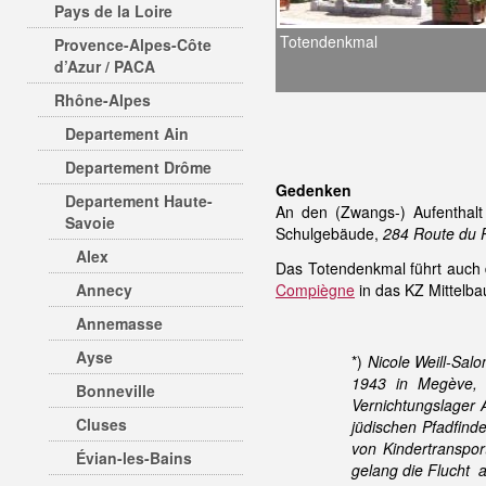
Pays de la Loire
Totendenkmal
Provence-Alpes-Côte
d’Azur / PACA
Rhône-Alpes
Departement Ain
Departement Drôme
Gedenken
Departement Haute-
An den (Zwangs-) Aufenthalt
Savoie
Schulgebäude,
284 Route du 
Alex
Das Totendenkmal führt auch 
Annecy
Compiègne
in das KZ Mittelba
Annemasse
Ayse
*)
Nicole Weill-Salo
1943 in Megève, 
Bonneville
Vernichtungslager 
Cluses
jüdischen Pfadfind
von Kindertranspor
Évian-les-Bains
gelang die Flucht