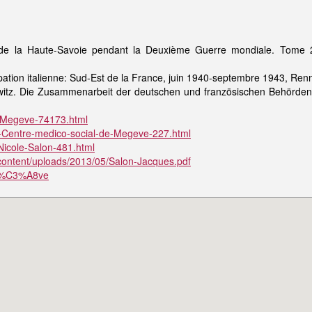
de la Haute-Savoie pendant la Deuxième Guerre mondiale. Tome 2, 
pation italienne: Sud-Est de la France, juin 1940-septembre 1943, Re
hwitz. Die Zusammenarbeit der deutschen und französischen Behörden 
-Megeve-74173.html
e-Centre-medico-social-de-Megeve-227.html
Nicole-Salon-481.html
content/uploads/2013/05/Salon-Jacques.pdf
Meg%C3%A8ve