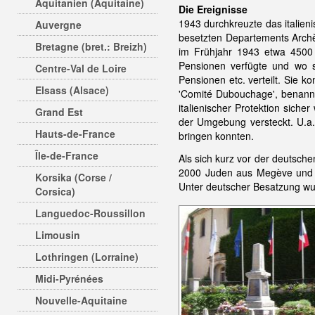
Aquitanien (Aquitaine)
Die Ereignisse
1943 durchkreuzte das italieni
Auvergne
besetzten Departements Arch
Bretagne (bret.: Breizh)
im Frühjahr 1943 etwa 450
Pensionen verfügte und wo 
Centre-Val de Loire
Pensionen etc. verteilt. Sie k
Elsass (Alsace)
'Comité Dubouchage', benann
italienischer Protektion sic
Grand Est
der Umgebung versteckt. U.a.
Hauts-de-France
bringen konnten.
Île-de-France
Als sich kurz vor der deutsch
2000 Juden aus Megève und
Korsika (Corse /
Unter deutscher Besatzung wu
Corsica)
Languedoc-Roussillon
Limousin
Lothringen (Lorraine)
Midi-Pyrénées
Nouvelle-Aquitaine