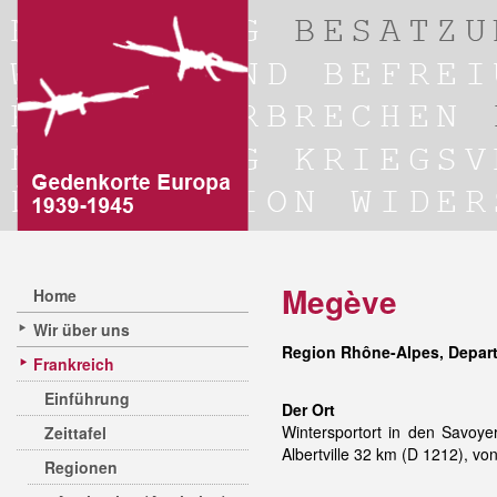
Megève
Home
Wir über uns
Region Rhône-Alpes, Depar
Frankreich
Einführung
Der Ort
Wintersportort in den Savoye
Zeittafel
Albertville 32 km (D 1212), v
Regionen