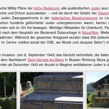
sche Militär Pläne der
Vichy-Regierung
, alle ausländischen
Juden
aus d
èche und Drôme auszuweisen – und sie damit der Gefahr der
Deport
0 Juden Zwangswohnorte in der
italienischen Besatzungszone
zu ('a
schon hunderte geflüchteter Juden untergekommen waren, kamen d
onnten sich im Ort frei bewegen. Wichtige Hilfsstellen für Unterkunft, 
t nach dem Hauptsitz am Boulevard Dubouchage in
Nizza/Nice
. Weit
her wähnten. Während der gesamten Kriegszeit wurden etwa 500 jüdisc
 im Centre médico-social der OSE, wo Nicole und Jacques Salon*) im
en Invasion (am 8. September 1943) das Gerücht verbreitete, die Ital
 dem Nachbarort
Saint-Gervais-les-Bains
in Bussen Richtung Nizza ge
rden ab Dezember 1943 ein Anzahl in Megève verbliebener Juden in da