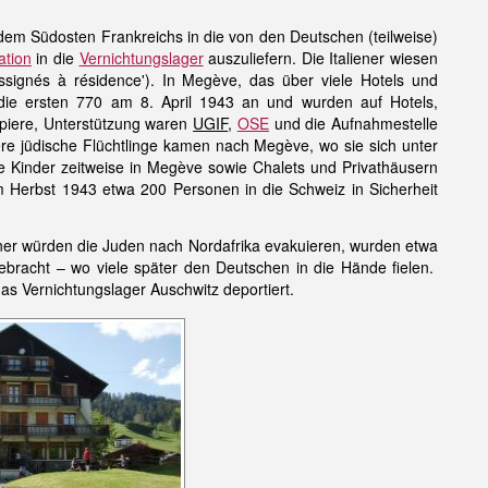
em Südosten Frankreichs in die von den Deutschen (teilweise)
ation
in die
Vernichtungslager
auszuliefern. Die Italiener wiesen
ssignés à résidence'). In Megève, das über viele Hotels und
ie ersten 770 am 8. April 1943 an und wurden auf Hotels,
Papiere, Unterstützung waren
UGIF
,
OSE
und die Aufnahmestelle
ere jüdische Flüchtlinge kamen nach Megève, wo sie sich unter
he Kinder zeitweise in Megève sowie Chalets und Privathäusern
 Herbst 1943 etwa 200 Personen in die Schweiz in Sicherheit
iener würden die Juden nach Nordafrika evakuieren, wurden etwa
bracht – wo viele später den Deutschen in die Hände fielen.
s Vernichtungslager Auschwitz deportiert.