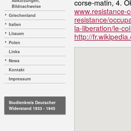
Abkürzungen,
corse-matin, 4. O
Bildnachweise
www.resistance-cor
Griechenland
resistance/occupa
Italien
la-liberation/le-c
Litauen
http://fr.wikiped
Polen
Links
News
Kontakt
Impressum
Studienkreis Deutscher
Widerstand 1933 - 1945