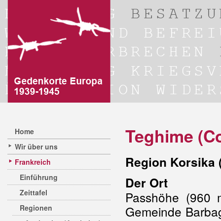
Teghime (Co
Home
Wir über uns
Region Korsika 
Frankreich
Einführung
Der Ort
Zeittafel
Passhöhe (960
Regionen
Gemeinde Barbag