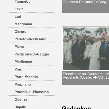
Fiumorbo
Goumiers-Denkmal (© Gaby H
Levie
Luri
Marignana
Olmeto
Petreto-Bicchisano
Piana
Piedicorte-di-Gaggio
Piedicroce
Porri
Ehrenlegion für Goumiers un
Porto-Vecchio
Résistants (Quelle: ANACR 2
Propriano
Prunelli-di-Fiumorbo
Quenza
Gedenken
Rapale