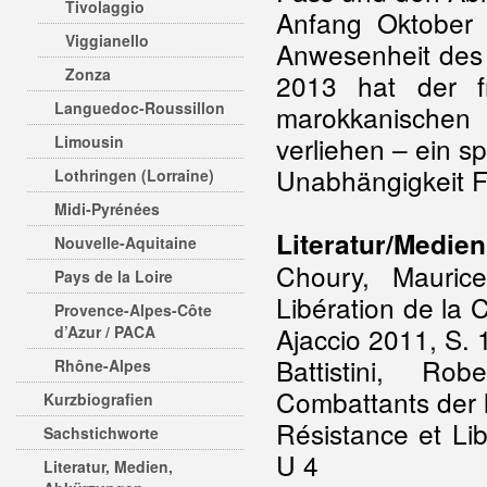
Tivolaggio
Anfang Oktober 
Viggianello
Anwesenheit des 
Zonza
2013 hat der fr
Languedoc-Roussillon
marokkanische
verliehen – ein sp
Limousin
Unabhängigkeit F
Lothringen (Lorraine)
Midi-Pyrénées
Literatur/Medien
Nouvelle-Aquitaine
Choury, Mauric
Pays de la Loire
Libération de la
Provence-Alpes-Côte
Ajaccio 2011, S. 
d’Azur / PACA
Battistini, Ro
Rhône-Alpes
Combattants der l
Kurzbiografien
Résistance et Li
Sachstichworte
U 4
Literatur, Medien,