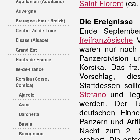
Saint-Florent
(ca.
Aquitanien (Aquitaine)
Auvergne
Die Ereignisse
Bretagne (bret.: Breizh)
Ende Septembe
Centre-Val de Loire
freifranzösische
V
Elsass (Alsace)
waren nur noch 
Grand Est
Panzerdivision 
Hauts-de-France
Korsika. Das fr
Île-de-France
Vorschlag, die
Korsika (Corse /
Stattdessen soll
Corsica)
Stefano
und Tegh
Ajaccio
werden. Der T
Asco
deutschen Einhe
Barchetta
Panzern und Artil
Bastia
Nacht zum 2. O
Bocognano
erobert. Die ent