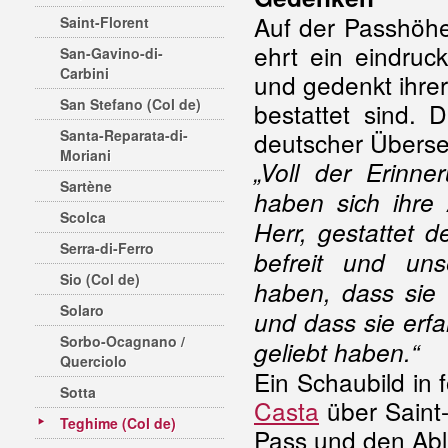
Auf der Passhöhe
Saint-Florent
ehrt ein eindru
San-Gavino-di-
Carbini
und gedenkt ihrer
San Stefano (Col de)
bestattet sind. 
Santa-Reparata-di-
deutscher Überse
Moriani
„Voll der Erinne
Sartène
haben sich ihre
Scolca
Herr, gestattet 
Serra-di-Ferro
befreit und un
Sio (Col de)
haben, dass sie 
Solaro
und dass sie erfa
Sorbo-Ocagnano /
geliebt haben.“
Querciolo
Ein Schaubild in
Sotta
Casta
über Saint
Teghime (Col de)
Pass und den Abl