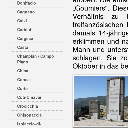
Bonifacio
„Goumiers“. Dies
Cagnano
Verhältnis zu
Calvi
freifanzösischen
Carbini
damals 14-jährig
Cargèse
erklimmen und na
Mann und unterstü
Casta
schlagen. Sie z
Champlan / Campo
Piano
Oktober in das bef
Chisa
Conca
Corte
Coti-Chiavari
Crocicchia
Ghisonaccia
Isolaccio-di-