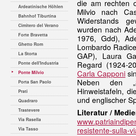
die am rechten o
Ardeatinische Höhlen
Milvio nach Cas
Bahnhof Tiburtina
Widerstands ge
Cimitero del Verano
wurden nach Adel
Forte Bravetta
1976, Gdd), Ad
Ghetto Rom
Lombardo Radice
La Storta
GAP), Laura Ga
Regard (1924-20
Ponte dell'Industria
Carla Capponi
sin
Ponte Milvio
Neben den „St
Porta San Paolo
Hinweistafeln, di
Prati
und englischer Sp
Quadraro
Trastevere
Literatur / Medie
www.patriaindipen
Via Rasella
resistente-sulla-v
Via Tasso