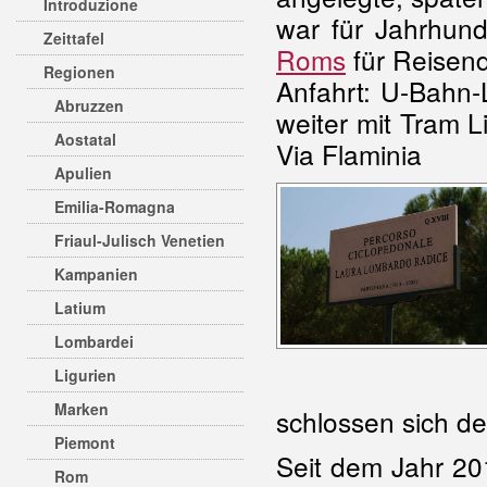
Introduzione
war für Jahrhun
Zeittafel
Roms
für Reisen
Regionen
Anfahrt: U-Bahn-L
Abruzzen
weiter mit Tram L
Aostatal
Via Flaminia
Apulien
Emilia-Romagna
Friaul-Julisch Venetien
Kampanien
Latium
Lombardei
Ligurien
Marken
schlossen sich d
Piemont
Seit dem Jahr 201
Rom