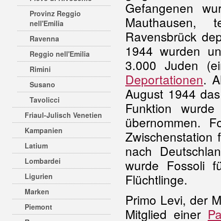
Gefangenen wur
Provinz Reggio
Mauthausen, 
nell'Emilia
Ravensbrück dep
Ravenna
1944 wurden un
Reggio nell'Emilia
3.000 Juden (e
Rimini
Deportationen
. A
Susano
August 1944 das 
Tavolicci
Funktion wurd
Friaul-Julisch Venetien
übernommen. Fo
Kampanien
Zwischenstation 
Latium
nach Deutschlan
Lombardei
wurde Fossoli f
Flüchtlinge.
Ligurien
Marken
Primo Levi, der 
Piemont
Mitglied einer
Pa