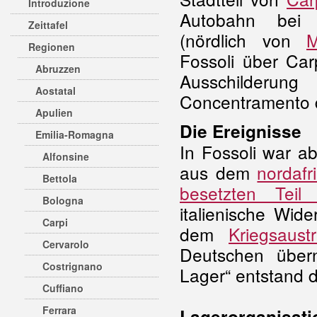
Introduzione
Autobahn bei 
Zeittafel
(nördlich von
M
Regionen
Fossoli über Car
Abruzzen
Ausschilde
Aostatal
Concentramento di
Apulien
Die Ereignisse
Emilia-Romagna
In Fossoli war a
Alfonsine
aus dem
nordafr
Bettola
besetzten Teil 
Bologna
italienische Wid
Carpi
dem
Kriegsaustr
Cervarolo
Deutschen über
Costrignano
Lager“ entstand 
Cuffiano
Ferrara
Lagerorganisati