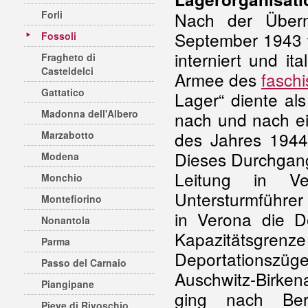
Forli
Nach der Übern
September 1943 w
Fossoli
interniert und it
Fragheto di
Casteldelci
Armee des
faschi
Gattatico
Lager“ diente al
Madonna dell'Albero
nach und nach ein
des Jahres 1944
Marzabotto
Dieses Durchgang
Modena
Leitung in Ve
Monchio
Untersturmführe
Montefiorino
in Verona die De
Nonantola
Kapazitätsgr
Parma
Deportationszüge 
Passo del Carnaio
Auschwitz-Birkena
Piangipane
ging nach Berg
Pieve di Rivoschio