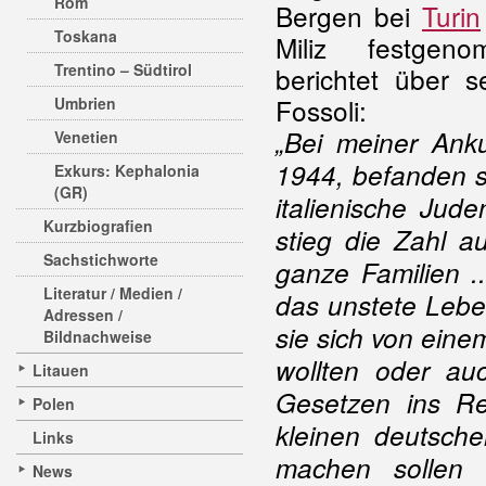
Rom
Bergen bei
Turin
Toskana
Miliz festge
Trentino – Südtirol
berichtet über 
Fossoli:
Umbrien
„Bei meiner Ank
Venetien
1944, befanden s
Exkurs: Kephalonia
(GR)
italienische Jud
Kurzbiografien
stieg die Zahl a
Sachstichworte
ganze Familien ...
Literatur / Medien /
das unstete Leben
Adressen /
sie sich von ein
Bildnachweise
wollten oder au
Litauen
Gesetzen ins Re
Polen
kleinen deutsche
Links
machen sollen 
News