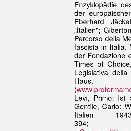
Enzyklopädie de
der europäisch
Eberhard Jäcke
„Italien"; Giberto
Percorso della Me
fascista in Italia
der Fondazione 
Times of Choice,
Legislativa del
Haus
(
www.proformamem
Levi, Primo: Is
Gentile, Carlo: 
Italien 19
394