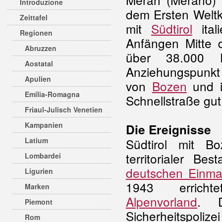
Introduzione
dem Ersten Weltk
Zeittafel
mit
Südtirol
ital
Regionen
Anfängen Mitte d
Abruzzen
über 38.000 E
Aostatal
Anziehungspunkt
Apulien
von
Bozen
und i
Emilia-Romagna
Schnellstraße gut
Friaul-Julisch Venetien
Kampanien
Die Ereignisse
Latium
Südtirol mit 
territorialer Be
Lombardei
deutschen Einma
Ligurien
1943 errich
Marken
Alpenvorland
. 
Piemont
Sicherheitspoliz
Rom