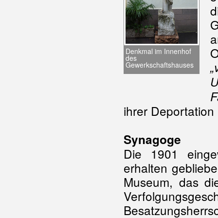
d
G
a
O
Denkmal im Innenhof
des
„
Gewerkschaftshauses
U
F
ihrer Deportation
Synagoge
Die 1901 eingew
erhalten geblieb
Museum, das di
Verfolgungs
Besatzungsherrsc