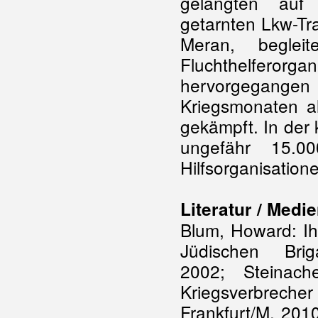
gelangten auf
getarnten Lkw-Tr
Meran, beglei
Fluchthelferorgan
hervorgegangen
Kriegsmonaten a
gekämpft. In der
ungefähr 15.0
Hilfsorganisatione
Literatur / Medie
Blum, Howard: Ih
Jüdischen Bri
2002; Steinach
Kriegsverbrech
Frankfurt/M. 201