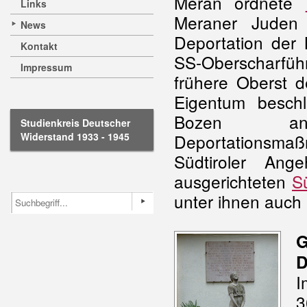
Meran ordnete
Links
Meraner Juden
News
Deportation der 
Kontakt
SS-Oberscharführ
Impressum
frühere Oberst 
Eigentum beschl
Bozen ang
Studienkreis Deutscher
Widerstand 1933 - 1945
Deportationsm
Südtiroler Ang
ausgerichteten
S
unter ihnen auch 
G
D
I
3