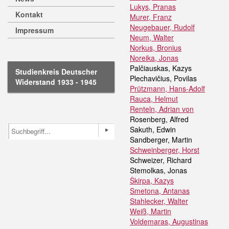
Lukys, Pranas
Kontakt
Murer, Franz
Neugebauer, Rudolf
Impressum
Neum, Walter
Norkus, Bronius
Noreika, Jonas
Palčiauskas, Kazys
Studienkreis Deutscher
Plechavičius, Povilas
Widerstand 1933 - 1945
Prützmann, Hans-Adolf
Rauca, Helmut
Renteln, Adrian von
Rosenberg, Alfred
Sakuth, Edwin
Sandberger, Martin
Schweinberger, Horst
Schweizer, Richard
Stemolkas, Jonas
Škirpa, Kazys
Smetona, Antanas
Stahlecker, Walter
Weiß, Martin
Voldemaras, Augustinas