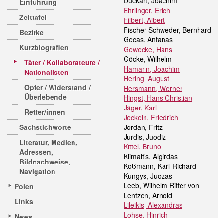
Duckart, Joachim
Einführung
Ehrlinger, Erich
Zeittafel
Filbert, Albert
Fischer-Schweder, Bernhard
Bezirke
Gecas, Antanas
Kurzbiografien
Gewecke, Hans
Göcke, Wilhelm
Täter / Kollaborateure /
Hamann, Joachim
Nationalisten
Hering, August
Opfer / Widerstand /
Hersmann, Werner
Überlebende
Hingst, Hans Christian
Jäger, Karl
Retter/innen
Jeckeln, Friedrich
Sachstichworte
Jordan, Fritz
Jurdis, Juodiz
Literatur, Medien,
Kittel, Bruno
Adressen,
Klimaitis, Algirdas
Bildnachweise,
Koßmann, Karl-Richard
Navigation
Kungys, Juozas
Leeb, Wilhelm Ritter von
Polen
Lentzen, Arnold
Links
Lileikis, Alexandras
Lohse, Hinrich
News