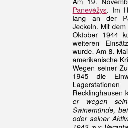
Am 19. Novem
Panevėžys
. Im H
lang an der Pa
Jeckeln. Mit dem
Oktober 1944 k
weiteren Einsä
wurde. Am 8. Mai 
amerikanische Kr
Wegen seiner Zug
1945 die Einwe
Lagerstatione
Recklinghausen 
er wegen sein
Swinemünde, bei
oder seiner Akti
1943 zur Verant