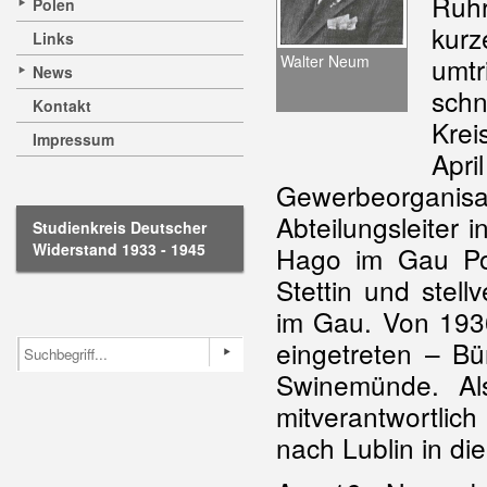
Ruhr
Polen
kurz
Links
Walter Neum
umt
News
schn
Kontakt
Krei
Impressum
Apr
Gewerbeorganis
Abteilungsleiter 
Studienkreis Deutscher
Widerstand 1933 - 1945
Hago im Gau Po
Stettin und stell
im Gau. Von 193
eingetreten – B
Swinemünde. Al
mitverantwortli
nach Lublin in di