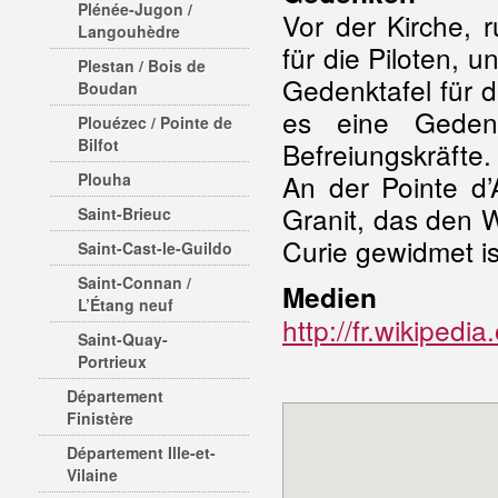
Plénée-Jugon /
Vor der Kirche, 
Langouhèdre
für die Piloten, un
Plestan / Bois de
Gedenktafel für 
Boudan
es eine Gedenk
Plouézec / Pointe de
Bilfot
Befreiungskräfte.
An der Pointe d
Plouha
Granit, das den W
Saint-Brieuc
Curie gewidmet is
Saint-Cast-le-Guildo
Saint-Connan /
Medien
L’Étang neuf
http://fr.wikipedi
Saint-Quay-
Portrieux
Département
Finistère
Département Ille-et-
Vilaine