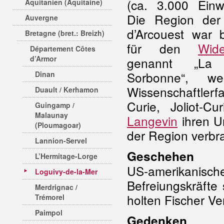
(ca. 3.000 Einw
Aquitanien (Aquitaine)
Die Region der
Auvergne
d’Arcouest war 
Bretagne (bret.: Breizh)
für den
Wide
Département Côtes
d’Armor
genannt „La 
Sorbonne“, we
Dinan
Wissenschaftlerfa
Duault / Kerhamon
Curie, Joliot-Cu
Guingamp /
Malaunay
Langevin
ihren Ur
(Ploumagoar)
der Region verbr
Lannion-Servel
Geschehen
L’Hermitage-Lorge
US-amerikanisc
Loguivy-de-la-Mer
Befreiungskräfte
Merdrignac /
holten Fischer Ve
Trémorel
Paimpol
Gedenken