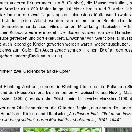
(nach anderen Erinnerungen am 8. Oktober), die Massenexekution,
che Arbeiter eine 200 Meter lange, 10 Meter breite und 3 Meter tie
aktion dauerte zwei Tage lang an: mindestens fünftausend (wahrsc
nd Juden jeden Alters) wurden von einem unter Befehl der de
n Sonderkommando aus Vilnius unter Mitwirkung litauischer Hilfs
rtlicher Kollaborateure ermordet. Die Juden wurden von den Baracke
ube getrieben und dort exekutiert. Einwohner von Švenčionėliai muss
die auch lebendige Kinder geworfen worden waren, wieder zuschütten.
onys zum Opfer. Ein Augenzeuge schrieb in einem Brief an den russis
 gehört haben“
(Dieckmann 2011).
rinnern zwei Gedenkorte an die Opfer.
cht Richtung Zentrum, sondern in Richtung Utena auf die Kaltanėnų-St
und den Fluss Žeimena bis zum ersten Hinweisschild aus Holz („I Masin
kstein (200m) rechts in den Wald hinein. Ein zweiter Markstein (100m)
vor dem Obelisken stehen die Orte der Region, aus denen die Juden
Hebräisch, Jiddisch und Litauisch):
„An diesem Platz töteten die Naz
den Juden gewidmet, deren Mordstätte unbekannt ist, 1941–1944“.