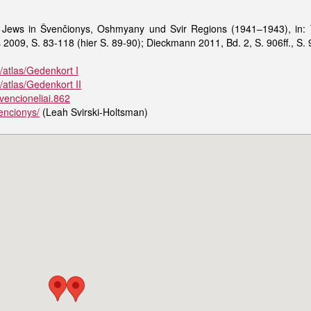
 Jews in Švenčionys, Oshmyany und Svir Regions (1941–1943), in: T
2009, S. 83-118 (hier S. 89-90); Dieckmann 2011, Bd. 2, S. 906ff., S. 9
N/atlas/Gedenkort I
/atlas/Gedenkort II
vencioneliai.862
encionys/
(Leah Svirski-Holtsman)