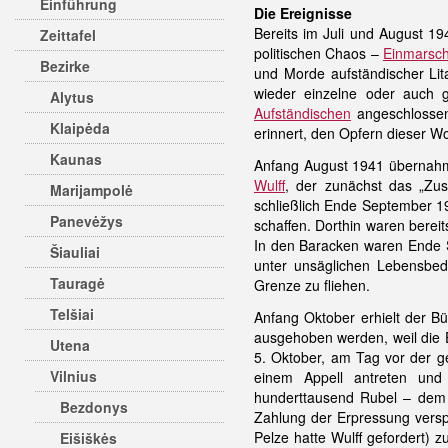
Einführung
Die Ereignisse
Bereits im Juli und August 1
Zeittafel
politischen Chaos –
Einmarsc
Bezirke
und Morde aufständischer Lit
wieder einzelne oder auch g
Alytus
Aufständischen
angeschlossen 
Klaipėda
erinnert, den Opfern dieser W
Kaunas
Anfang August 1941 übernahm
Wulff
, der zunächst das „Zus
Marijampolė
schließlich Ende September 19
Panevėžys
schaffen. Dorthin waren berei
In den Baracken waren Ende S
Šiauliai
unter unsäglichen Lebensbe
Tauragė
Grenze zu fliehen.
Telšiai
Anfang Oktober erhielt der B
ausgehoben werden, weil die
Utena
5. Oktober, am Tag vor der g
Vilnius
einem Appell antreten und
hunderttausend Rubel – dem 
Bezdonys
Zahlung der Erpressung versp
Pelze hatte Wulff gefordert)
Eišiškės