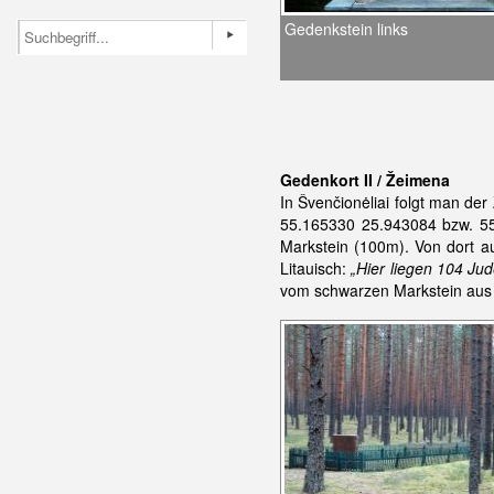
Gedenkstein links
Gedenkort II / Žeimena
In Švenčionėliai folgt man de
55.165330 25.943084 bzw. 55
Markstein (100m). Von dort a
Litauisch:
„Hier liegen 104 Ju
vom schwarzen Markstein aus 