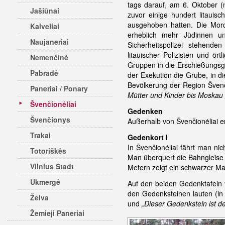
tags darauf, am 6. Oktober 
Jašiūnai
zuvor einige hundert litauis
ausgehoben hatten. Die Mord
Kalveliai
erheblich mehr Jüdinnen u
Naujaneriai
Sicherheitspolizei stehende
litauischer Polizisten und ö
Nemenčinė
Gruppen in die Erschießungsgr
Pabradė
der Exekution die Grube, in 
Bevölkerung der Region Švenči
Paneriai / Ponary
Mütter und Kinder bis Moskau
Švenčionėliai
Gedenken
Švenčionys
Außerhalb von Švenčionėliai e
Trakai
Gedenkort I
In Švenčionėliai fährt man ni
Totoriškės
Man überquert die Bahngleise 
Vilnius Stadt
Metern zeigt ein schwarzer Mar
Ukmergė
Auf den beiden Gedenktafeln 
den Gedenksteinen lauten (in 
Želva
und
„Dieser Gedenkstein ist 
Žemieji Paneriai