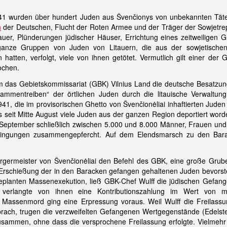
941 wurden über hundert Juden aus Švenčionys von unbekannten Täte
h
der Deutschen, Flucht der Roten Armee und der Träger der Sowjetrepu
auer, Plünderungen jüdischer Häuser, Errichtung eines zeitweiligen
anze Gruppen von Juden von Litauern, die aus der sowjetischen 
hatten, verfolgt, viele von ihnen getötet. Vermutlich gilt einer d
ochen.
 das Gebietskommissariat (GBK) Vilnius Land die deutsche Besatzu
ammentreiben“ der örtlichen Juden durch die litauische Verwaltung
41, die im provisorischen Ghetto von Švenčionėliai inhaftierten Jude
ts seit Mitte August viele Juden aus der ganzen Region deportiert word
eptember schließlich zwischen 5.000 und 8.000 Männer, Frauen und 
dingungen zusammengepfercht. Auf dem Elendsmarsch zu den Barack
ürgermeister von Švenčionėliai den Befehl des GBK, eine große Gru
 Erschießung der in den Baracken gefangen gehaltenen Juden bevors
eplanten Massenexekution, ließ GBK-Chef Wulff die jüdischen Gefan
 verlangte von ihnen eine Kontributionszahlung im Wert von m
Massenmord ging eine Erpressung voraus. Weil Wulff die Freilass
rach, trugen die verzweifelten Gefangenen Wertgegenstände (Edelst
 zusammen, ohne dass die versprochene Freilassung erfolgte. Vielmeh