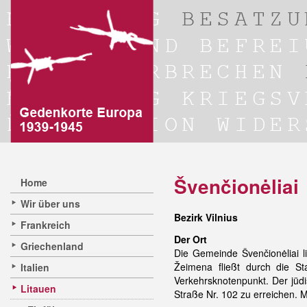
Švenčionėliai
Home
Wir über uns
Bezirk Vilnius
Frankreich
Der Ort
Griechenland
Die Gemeinde Švenčionėliai l
Žeimena fließt durch die S
Italien
Verkehrsknotenpunkt. Der jüdi
Litauen
Straße Nr. 102 zu erreichen. M