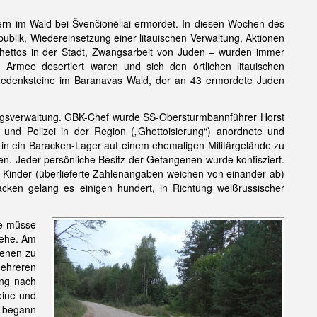
rn im Wald bei Švenčionėliai ermordet. In diesen Wochen des
blik, Wiedereinsetzung einer litauischen Verwaltung, Aktionen
 Ghettos in der Stadt, Zwangsarbeit von Juden – wurden immer
Armee desertiert waren und sich den örtlichen litauischen
er Gedenksteine im Baranavas Wald, der an 43 ermordete Juden
ngsverwaltung. GBK-Chef wurde SS-Obersturmbannführer Horst
 und Polizei in der Region („Ghettoisierung“) anordnete und
n in ein Baracken-Lager auf einem ehemaligen Militärgelände zu
en. Jeder persönliche Besitz der Gefangenen wurde konfisziert.
Kinder (überlieferte Zahlenangaben weichen von einander ab)
en gelang es einigen hundert, in Richtung weißrussischer
be müsse
tehe. Am
genen zu
ehreren
ung nach
eine und
r begann