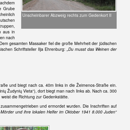
 nachdem
fe Grube
heinlich
Unscheinbarer Abzweig rechts zum Gedenkort II
utschen
truppen,
n aus in
ten nach
 Dem gesamten Massaker fiel die große Mehrheit der jüdischen
chen Schriftsteller Ilja Ehrenburg:
„Du musst das Weinen der
raße und biegt nach ca. 40m links in die Žeimenos-Straße ein.
ių Žudynių Vieta“), dort biegt man nach links ab. Nach ca. 300
 weist die Richtung zur Gedenkstätte.
 zusammengetrieben und ermordet wurden. Die Inschriften auf
i-Mörder und ihre lokalen Helfer im Oktober 1941 8.000 Juden“