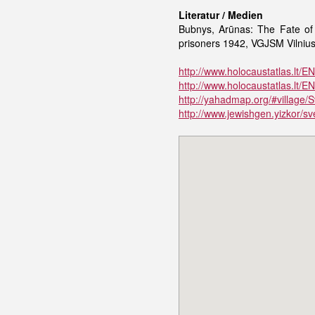
Literatur / Medien
Bubnys, Arūnas: The Fate of
prisoners 1942, VGJSM Vilnius 
http://www.holocaustatlas.lt/E
http://www.holocaustatlas.lt/EN
http://yahadmap.org/#village/S
http://www.jewishgen.yizkor/sv