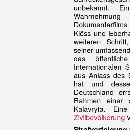
unbekannt. Ei
Wahrnehmung
Dokumentarfilms
Klöss und Eberh
weiteren Schrit
seiner umfassende
das öffentlic
Internationalen
aus Anlass des 
hat und dessen
Deutschland err
Rahmen einer of
Kalavryta. Ei
Zivilbevölkerung
v
Strafverfolgung