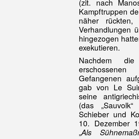
(zit. nach Mano
Kampftruppen de
näher rückten,
Verhandlungen ü
hingezogen hatt
exekutieren.
Nachdem die
erschossene
Gefangenen auf
gab von Le Suir
seine antigriech
(das „Sauvolk“ 
Schieber und Ko
10. Dezember 1
„
Als Sühnemaß