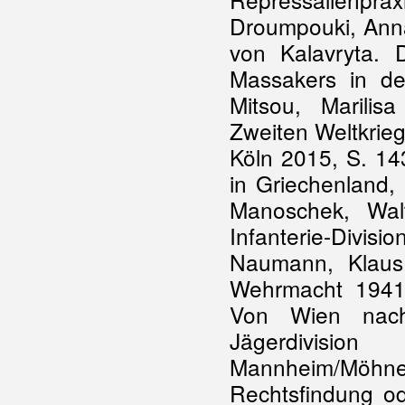
Droumpouki, Ann
von Kalavryta. 
Massakers in de
Mitsou, Marilis
Zweiten Weltkrieg
Köln 2015, S. 14
in Griechenland, 
Manoschek, Wal
Infanterie-Div
Naumann, Klaus 
Wehrmacht 1941
Von Wien nach
Jägerdivisio
Mannheim/Mö
Rechtsfindung od