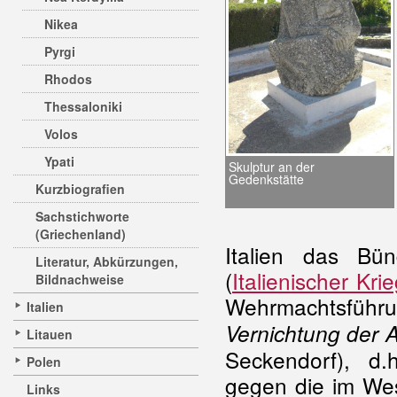
Nikea
Pyrgi
Rhodos
Thessaloniki
Volos
Ypati
Skulptur an der
Gedenkstätte
Kurzbiografien
Sachstichworte
(Griechenland)
Italien das Bün
Literatur, Abkürzungen,
(
Italienischer Krie
Bildnachweise
Wehrmachtsführ
Italien
Vernichtung der 
Litauen
Seckendorf), d.
Polen
gegen die im Wes
Links