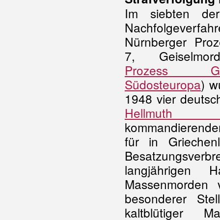
Im siebten de
Nachfolgeve
Nürnberger Proz
7, Geiselmor
Prozess G
Südosteuropa
) w
1948 vier deutsc
Hellmuth F
kommandierende
für in Grieche
Besatzungsv
langjährigen 
Massenmorden 
besonderer Ste
kaltblütiger M