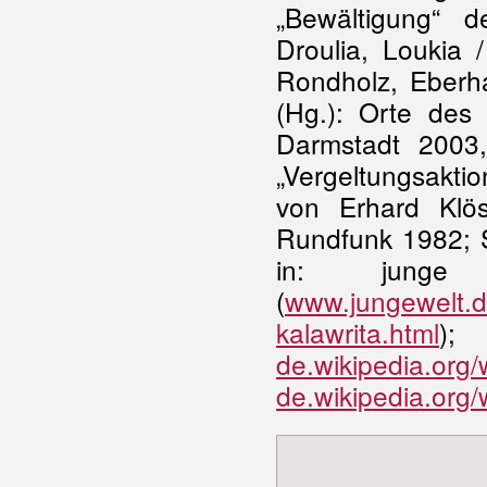
„Bewältigung“ d
Droulia, Loukia 
Rondholz, Eberha
(Hg.): Orte des
Darmstadt 2003,
„Vergeltungsakti
von Erhard Klö
Rundfunk 1982; S
in: junge
(
www.jungewelt.d
kalawrita.html
de.wikipedia.org/
de.wikipedia.org/