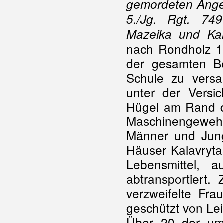
gemordeten Angeh
5./Jg. Rgt. 74
Mazeika und Ka
nach Rondholz 1
der gesamten Be
Schule zu vers
unter der Versi
Hügel am Rand de
Maschinengeweh
Männer und Jun
Häuser Kalavryta
Lebensmittel, 
abtransportiert.
verzweifelte Fr
geschützt von Le
Über 20 der uml