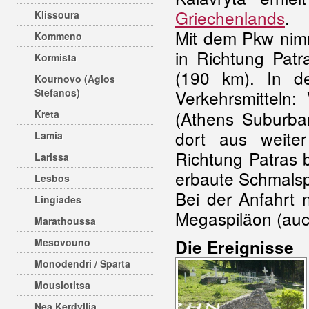
Griechenlands
.
Klissoura
Mit dem Pkw nim
Kommeno
in Richtung Patr
Kormista
(190 km). In d
Kournovo (Agios
Stefanos)
Verkehrsmittel
(Athens Suburban
Kreta
dort aus weite
Lamia
Richtung Patras 
Larissa
erbaute Schmalsp
Lesbos
Bei der Anfahrt 
Lingiades
Megaspiläon (auc
Marathoussa
Mesovouno
Die Ereignisse
Monodendri / Sparta
Mousiotitsa
Nea Kerdyllia