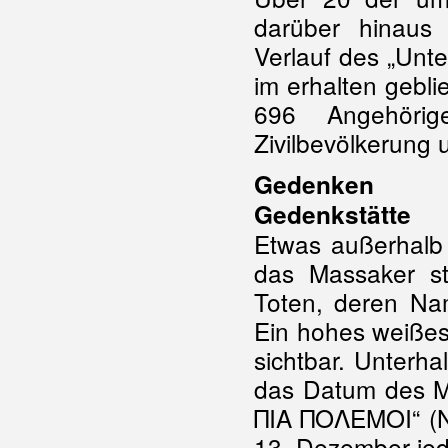
darüber hinaus
Verlauf des „Unt
im erhalten gebl
696 Angehörig
Zivilbevölkerung
Gedenken
Gedenkstätte
Etwas außerhalb 
das Massaker st
Toten, deren Na
Ein hohes weißes 
sichtbar. Unterha
das Datum des Ma
ΠIA ΠOΛEMOI“ (Ni
13. Dezember jede