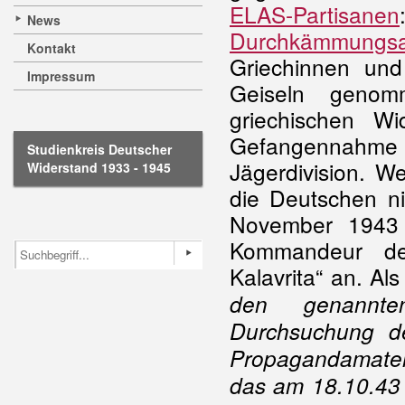
ELAS-Partisanen
News
Durchkämmungsa
Kontakt
Griechinnen un
Impressum
Geiseln genom
griechischen W
Gefangennahm
Studienkreis Deutscher
Jägerdivision. W
Widerstand 1933 - 1945
die Deutschen n
November 1943
Kommandeur der
Kalavrita“ an. Als
den genannte
Durchsuchung d
Propagandamateri
das am 18.10.43 