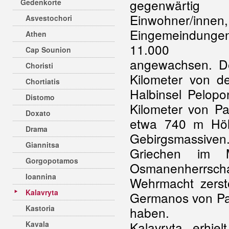
gegenwärti
Gedenkorte
Einwohner/in
Asvestochori
Eingemeindun
Athen
11.000 Einw
Cap Sounion
angewachsen. De
Choristi
Kilometer von d
Chortiatis
Halbinsel Pelop
Distomo
Kilometer von Pat
Doxato
etwa 740 m Höhe
Drama
Gebirgsmassiven.
Giannitsa
Griechen im 
Gorgopotamos
Osmanenherrsc
Ioannina
Wehrmacht zerstö
Kalavryta
Germanos von Pat
Kastoria
haben.
Kalavryta erhi
Kavala