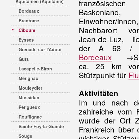
französischen
Aquitanien (Aquitaine)
Baskenland, 
Bordeaux
Einwohner/innen,
Brantôme
Nachbarort vo
Ciboure
Jean-de-Luz, l
Eysses
der A 63 /
Grenade-sur-l'Adour
Bordeaux
→Spa
Gurs
ca. 25 km vor
Lacapelle-Biron
Stützpunkt für
Flu
Mérignac
Mouleydier
Aktivitäten
Mussidan
Im und nach de
Périgueux
zahlreiche vom 
Rouffignac
wurde der Ort Z
Sainte-Foy-la-Grande
Frankreich über 
Souge
wichtiger Stützp