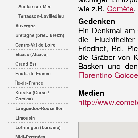
wie z.B.
Comète
.
Soulac-sur-Mer
Terrasson-Lavilledieu
Gedenken
Auvergne
Ein Denkmal am O
Bretagne (bret.: Breizh)
die Fluchthelf
Centre-Val de Loire
Friedhof, Bd. Pi
Elsass (Alsace)
die Gräber von Ka
Basken und den 
Grand Est
Florentino Goico
Hauts-de-France
Île-de-France
Medien
Korsika (Corse /
Corsica)
http://www.comet
Languedoc-Roussillon
Limousin
Lothringen (Lorraine)
Midi-Pyrénées