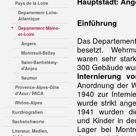
Hauptstadt: Ang
Pays de la Loire
Departement Loire-
Atlantique
Einführung
Departement Maine-
et-Loire
Das Departement
Angers
besetzt. Wehr
Montreuil-Bellay
waren sehr star
Saint-Barthélémy-
300 Gebäude wurd
d'Anjou
Internierung v
Saumur
Anordnung der W
Provence-Alpes-Côte
1940 zur Intern
d’Azur / PACA
wurde strikt an
Rhône-Alpes
1941 wurden di
Kurzbiografien
und Kinder in de
Sachstichworte
Lager bei Montre
Literatur, Medien,