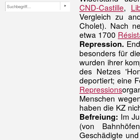
CND-Castille
,
Li
Vergleich zu an
Cholet). Nach n
etwa 1700
Résist
Ende
Repression.
besonders für die
wurden ihrer kom
des Netzes 'Hon
deportiert; eine
Repressions
orga
Menschen wegen W
haben die KZ nich
Im Jun
Befreiung:
(von Bahnhöfen
Geschädigte und