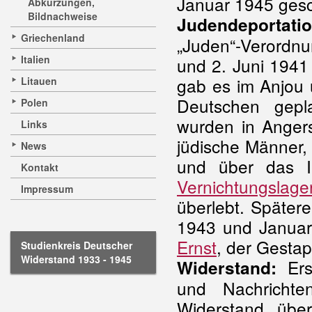
Januar 1945 gesc
Abkürzungen,
Bildnachweise
Judendeportatio
Griechenland
„Juden“-Verord
Italien
und 2. Juni 1941 
gab es im Anjou
Litauen
Deutschen gepl
Polen
wurden in Anger
Links
jüdische Männer,
News
und über das I
Kontakt
Vernichtungslage
Impressum
überlebt. Später
1943 und Januar 
Ernst
, der Gesta
Studienkreis Deutscher
Widerstand 1933 - 1945
Erst
Widerstand:
und Nachricht
Widerstand übe