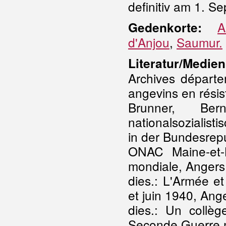
definitiv am 1. Se
A
Gedenkorte:
d'Anjou
,
Saumur.
Literatur/Medien
Archives départe
angevins en rési
Brunner, Ber
nationalsozialist
in der Bundesrep
ONAC Maine-et-
mondiale, Angers
dies.: L'Armée e
et juin 1940, Ang
dies.: Un collèg
Seconde Guerre 