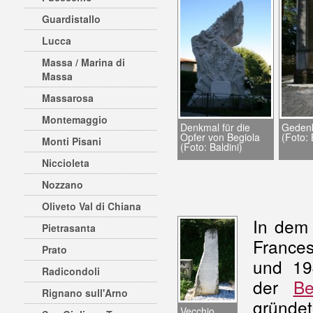
Guardistallo
Lucca
Massa / Marina di
Massa
Massarosa
Montemaggio
Denkmal für die
Gedenk
Opfer von Begiola
(Foto: 
Monti Pisani
(Foto: Baldini)
Niccioleta
Nozzano
Oliveto Val di Chiana
In dem 
Pietrasanta
France
Prato
und 19
Radicondoli
der
Be
Rignano sull'Arno
gründet
Vecchio