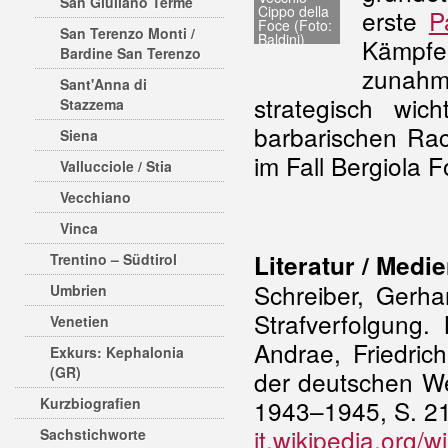
San Giuliano Terme
Cippo della
erste
P
Foce (Foto:
San Terenzo Monti /
Baldini)
Kämpfe
Bardine San Terenzo
zunahm
Sant'Anna di
strategisch wi
Stazzema
barbarischen Rac
Siena
im Fall Bergiola 
Vallucciole / Stia
Vecchiano
Vinca
Literatur / Medi
Trentino – Südtirol
Schreiber, Gerha
Umbrien
Strafverfolgung.
Venetien
Andrae, Friedric
Exkurs: Kephalonia
(GR)
der deutschen We
Kurzbiografien
1943–1945, S. 2
it.wikipedia.org/
Sachstichworte