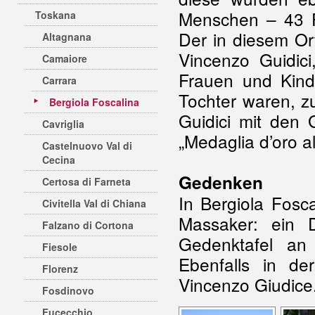
Menschen – 43 F
Toskana
Der in diesem Or
Altagnana
Vincenzo Guidic
Camaiore
Frauen und Kind
Carrara
Tochter waren, z
Bergiola Foscalina
Guidici mit den 
Cavriglia
„Medaglia d’oro al
Castelnuovo Val di
Cecina
Gedenken
Certosa di Farneta
In Bergiola Fosc
Civitella Val di Chiana
Massaker: ein 
Falzano di Cortona
Gedenktafel an 
Fiesole
Ebenfalls in d
Florenz
Vincenzo Giudice
Fosdinovo
Fucecchio