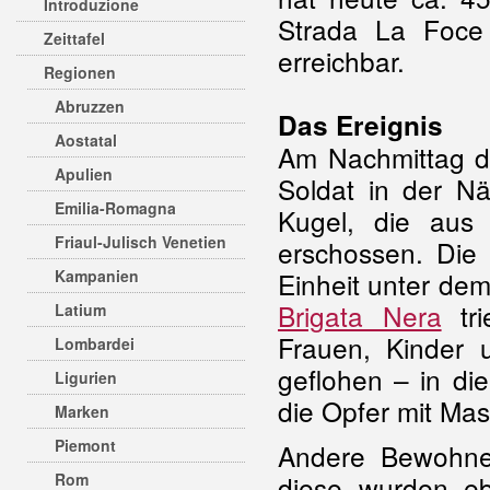
Introduzione
Strada La Foce 
Zeittafel
erreichbar.
Regionen
Abruzzen
Das Ereignis
Aostatal
Am Nachmittag d
Apulien
Soldat in der N
Emilia-Romagna
Kugel, die aus
Friaul-Julisch Venetien
erschossen. Die 
Kampanien
Einheit unter de
Brigata Nera
tri
Latium
Frauen, Kinder 
Lombardei
geflohen – in di
Ligurien
die Opfer mit Ma
Marken
Piemont
Andere Bewohner
Rom
diese wurden eb