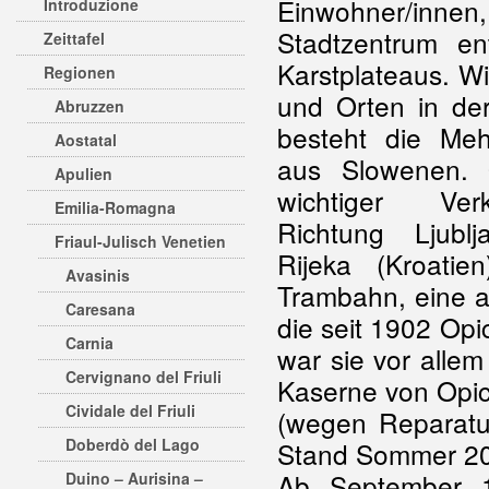
Einwohner/inn
Introduzione
Stadtzentrum e
Zeittafel
Karstplateaus. Wi
Regionen
und Orten in de
Abruzzen
besteht die Meh
Aostatal
aus Slowenen. O
Apulien
wichtiger Ver
Emilia-Romagna
Richtung Ljubl
Friaul-Julisch Venetien
Rijeka (Kroatie
Avasinis
Trambahn, eine a
Caresana
die seit 1902 Opi
Carnia
war sie vor allem
Cervignano del Friuli
Kaserne von Opici
Cividale del Friuli
(wegen Reparatur
Doberdò del Lago
Stand Sommer 20
Ab September 1
Duino – Aurisina –