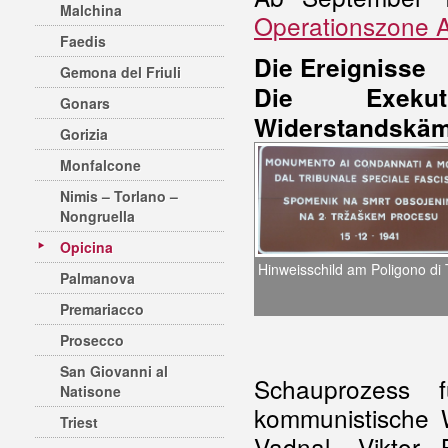
Malchina
Operationszone A
Faedis
Die Ereignisse
Gemona del Friuli
Die Exeku
Gonars
Widerstandskämp
Gorizia
Monfalcone
Nimis – Torlano –
Nongruella
Opicina
Hinweisschild am Poligono di 
Palmanova
Premariacco
Prosecco
San Giovanni al
Schauprozess 
Natisone
kommunistische 
Triest
Vadnal, Viktor