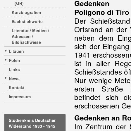
Gedenken
(GR)
Poligono di Tiro
Kurzbiografien
Der Schießstand 
Sachstichworte
Ortsrand an der 
Literatur / Medien /
neben dem Eing
Adressen /
Bildnachweise
sich der Eingang 
Litauen
1941 erschossene
Polen
ist in aller Reg
Links
Schießstandes öf
Nur wenige Meter
News
ersten Straße 
Kontakt
befindet sich 
Impressum
erschossenen Gei
Gedenken an Roz
Studienkreis Deutscher
Im Zentrum der S
Widerstand 1933 - 1945