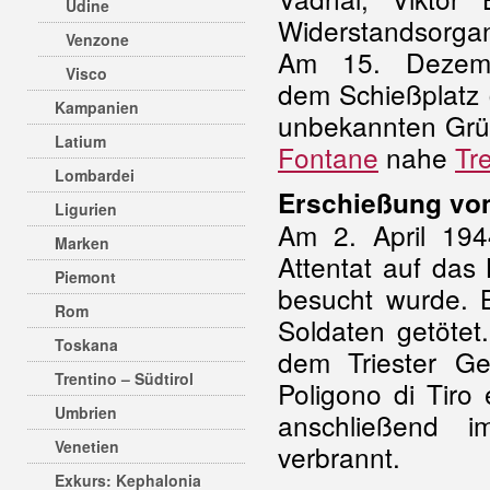
Udine
Widerstandsorgan
Venzone
Am 15. Dezemb
Visco
dem Schießplatz (
Kampanien
unbekannten Grün
Latium
Fontane
nahe
Tr
Lombardei
Erschießung von
Ligurien
Am 2. April 194
Marken
Attentat auf das
Piemont
besucht wurde. 
Rom
Soldaten getötet
Toskana
dem Triester G
Trentino – Südtirol
Poligono di Tiro
Umbrien
anschließend 
Venetien
verbrannt.
Exkurs: Kephalonia