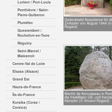
Lorient / Port-Louis
Penthièvre / Saint-
Pierre-Quiberon
Gedenktafel Kerpotence für d
Plumélec
Zivilopfer von August 1944 (©
Rogard)
Questembert /
Rochefort-en-Terre
Réguiny
Saint-Marcel /
Malestroit
Centre-Val de Loire
Elsass (Alsace)
Grand Est
Hauts-de-France
Menhir de Kerruisseau in Pont
Île-de-France
die freiwilligen US- und franz
Kämpfer (© Vincent Rogard)
Korsika (Corse /
Corsica)