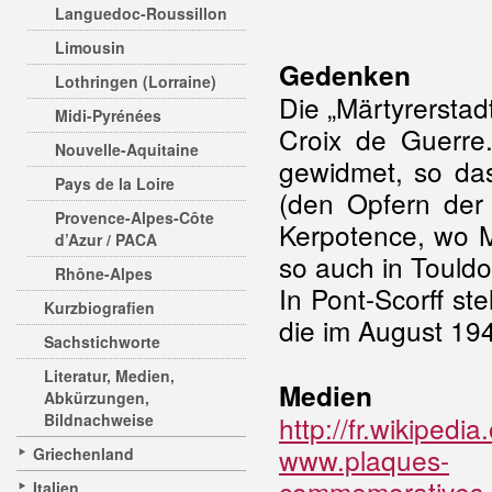
Languedoc-Roussillon
Limousin
Gedenken
Lothringen (Lorraine)
Die „Märtyrerstad
Midi-Pyrénées
Croix de Guerre.
Nouvelle-Aquitaine
gewidmet, so da
Pays de la Loire
(den Opfern der 
Provence-Alpes-Côte
Kerpotence, wo 
d’Azur / PACA
so auch in Touldo
Rhône-Alpes
In Pont-Scorff st
Kurzbiografien
die im August 19
Sachstichworte
Literatur, Medien,
Medien
Abkürzungen,
Bildnachweise
http://fr.wikipedi
www.plaques-
Griechenland
commemoratives.o
Italien