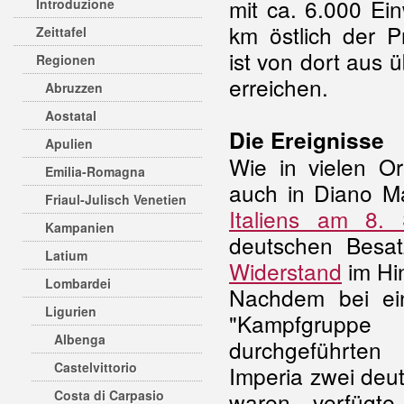
mit ca. 6.000 Ein
Introduzione
km östlich der P
Zeittafel
ist von dort aus ü
Regionen
erreichen.
Abruzzen
Aostatal
Die Ereignisse
Apulien
Wie in vielen Or
Emilia-Romagna
auch in Diano 
Friaul-Julisch Venetien
Italiens am 8.
Kampanien
deutschen Besa
Latium
Widerstand
im Hin
Lombardei
Nachdem bei ei
Ligurien
"Kampfgruppe K
Albenga
durchgeführte
Castelvittorio
Imperia zwei deu
Costa di Carpasio
waren, verfügte 