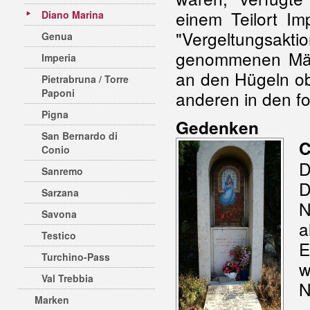
einem Teilort I
Diano Marina
"Vergeltungsak
Genua
genommenen Män
Imperia
an den Hügeln ob
Pietrabruna / Torre
Paponi
anderen in den f
Pigna
Gedenken
San Bernardo di
C
Conio
D
Sanremo
D
Sarzana
N
Savona
a
Testico
E
Turchino-Pass
w
Val Trebbia
N
Marken