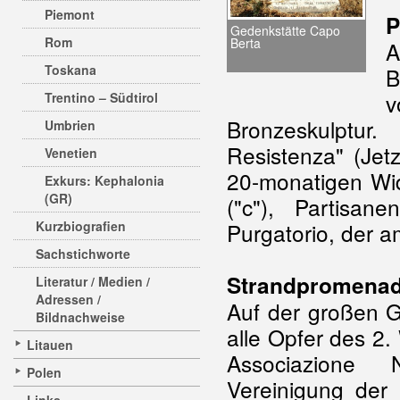
Piemont
P
Gedenkstätte Capo
Rom
Berta
Toskana
B
v
Trentino – Südtirol
Bronzeskulptu
Umbrien
Resistenza" (Jet
Venetien
20-monatigen Wide
Exkurs: Kephalonia
(GR)
("c"), Partisan
Kurzbiografien
Purgatorio, der 
Sachstichworte
Strandpromena
Literatur / Medien /
Adressen /
Auf der großen 
Bildnachweise
alle Opfer des 2.
Litauen
Associazione N
Polen
Vereinigung der 