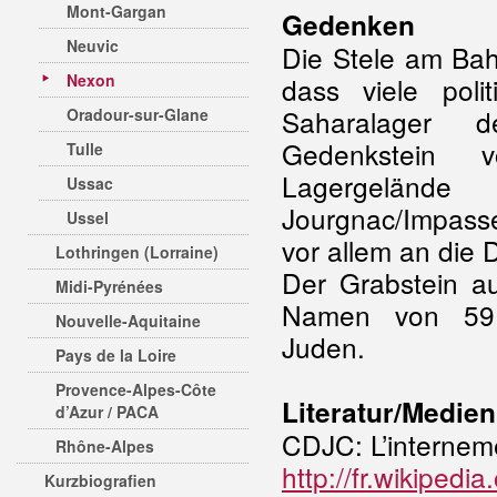
Mont-Gargan
Gedenken
Neuvic
Die Stele am Bah
Nexon
dass viele poli
Saharalager d
Oradour-sur-Glane
Gedenkstein 
Tulle
Lagergelän
Ussac
Jourgnac/Impa
Ussel
vor allem an die 
Lothringen (Lorraine)
Der Grabstein a
Midi-Pyrénées
Namen von 59 
Nouvelle-Aquitaine
Juden.
Pays de la Loire
Provence-Alpes-Côte
Literatur/Medien
d’Azur / PACA
CDJC: L’interneme
Rhône-Alpes
http://fr.wikipedi
Kurzbiografien