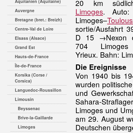
20 km südlic
Aquitanien (Aquitaine)
Limoges
. Auto
Auvergne
Limoges–
Toulou
Bretagne (bret.: Breizh)
sortie/Ausfahrt 
Centre-Val de Loire
D 15 →Nexon 
Elsass (Alsace)
704 Limoges
Grand Est
Yrieux. Bahn: Li
Hauts-de-France
Die Ereignisse
Île-de-France
Von 1940 bis 194
Korsika (Corse /
Corsica)
wurden politisch
Languedoc-Roussillon
und Gewerkschaft
Limousin
Sahara-Straflag
Limoges
und Umg
Beyssenac
am 29. August wu
Brive-la-Gaillarde
Deutschen überg
Limoges