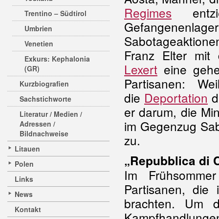
Regimes
entzi
Trentino – Südtirol
Gefangenenlagern
Umbrien
Sabotageaktion
Venetien
Franz Elter mi
Exkurs: Kephalonia
Lexert
eine gehei
(GR)
Partisanen: W
Kurzbiografien
die
Deportation
de
Sachstichworte
er darum, die Mi
Literatur / Medien /
im Gegenzug Sabo
Adressen /
Bildnachweise
zu.
Litauen
„Repubblica di 
Polen
Im Frühsommer 
Links
Partisanen, die 
News
brachten. Um 
Kontakt
Kampfhandlungen 