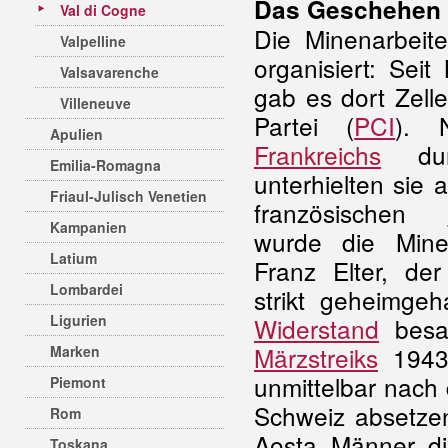
Das Geschehen
Val di Cogne
Die Minenarbeit
Valpelline
organisiert: Seit
Valsavarenche
gab es dort Zell
Villeneuve
Partei (
PCI
).
Apulien
Frankreichs
dur
Emilia-Romagna
unterhielten sie
Friaul-Julisch Venetien
französischen
Kampanien
wurde die Min
Latium
Franz Elter, de
Lombardei
strikt geheimgeh
Ligurien
Widerstand
besaß
Märzstreiks
1943
Marken
unmittelbar nach
Piemont
Schweiz absetzen
Rom
Aosta, Männer, d
Toskana