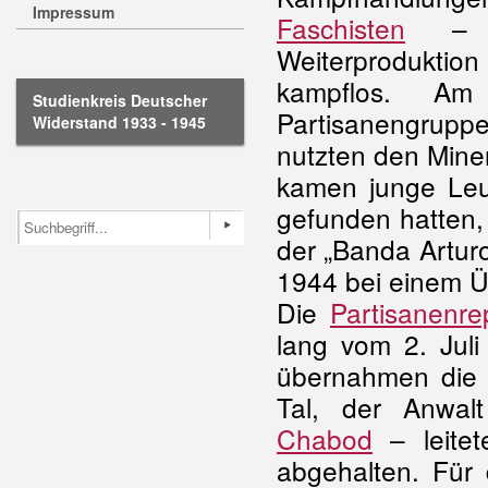
Impressum
Faschisten
– na
Weiterprodukti
kampflos. Am
Studienkreis Deutscher
Partisanengrupp
Widerstand 1933 - 1945
nutzten den Mine
kamen junge Leut
gefunden hatten, 
der „Banda Artur
1944 bei einem Üb
Die
Partisanenre
lang vom 2. Jul
übernahmen die L
Tal, der Anwa
Chabod
– leitet
abgehalten. Für d