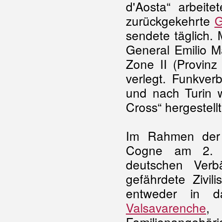
d'Aosta“ arbeite
zurückgekehrte
G
sendete täglich.
General Emilio 
Zone II (Provinz
verlegt. Funkve
und nach Turin w
Cross“ hergestellt
Im Rahmen der 
Cogne am 2. N
deutschen Verb
gefährdete Zivil
entweder in
Valsavarenche
, 
Familienangehöri