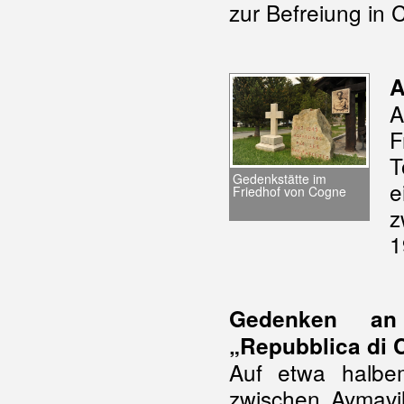
zur Befreiung in 
A
A
F
T
Gedenkstätte im
e
Friedhof von Cogne
z
1
Gedenken an
„Repubblica di 
Auf etwa halb
zwischen Aymavil