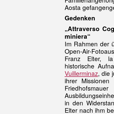
Aosta gefangenge
Gedenken
„Attraverso Cogn
miniera“
Im Rahmen der üb
Open-Air-Fotoau
Franz Elter, l
historische Aufn
Vuillerminaz
, die
ihrer Missione
Friedhofsmaue
Ausbildungseinhei
in den Widersta
Elter nach ihm be