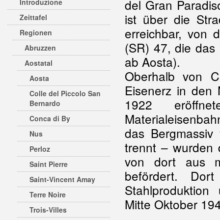
del Gran Paradis
Introduzione
ist über die Str
Zeittafel
erreichbar, von 
Regionen
(SR) 47, die das
Abruzzen
ab Aosta).
Aostatal
Oberhalb von C
Aosta
Eisenerz in den 
Colle del Piccolo San
1922 eröffne
Bernardo
Materialeisenbah
Conca di By
das Bergmassiv 
Nus
trennt – wurden 
Perloz
von dort aus mi
Saint Pierre
befördert. Do
Saint-Vincent Amay
Stahlproduktion
Terre Noire
Mitte Oktober 19
Trois-Villes