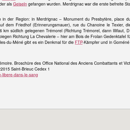
der als
Geiseln
gefangen wurden. Merdrignac war die erste befreite St
n in der Region: in Merdrignac – Monument du Presbytère, place d
uf dem Friedhof (Erinnerungsmauer), rue du Chanoine le Texier, di
 6 km südlich gelegenen Trémorel (Richtung Trémorel, dann Illifaut, D
iegen Richtung La Chevalerie – hier am Bois de Frolan Gedenktafel fü
illes-du-Méné gibt es ein Denkmal für die
FTP
-Kämpfer und in Goméné 
moire. Broschüre des Office National des Anciens Combattants et Vic
22015 Saint-Brieuc Cedex 1
e-libere-dans-le-sang