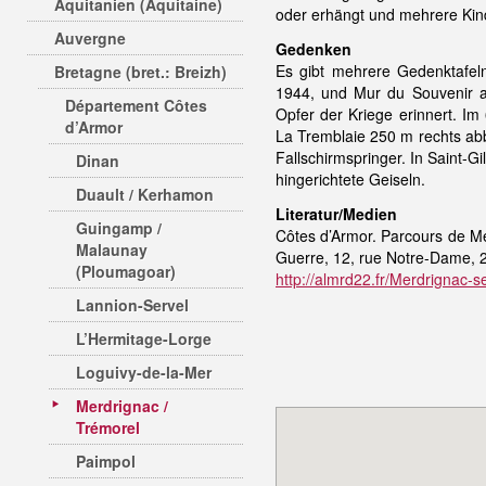
Aquitanien (Aquitaine)
oder erhängt und mehrere Kin
Auvergne
Gedenken
Es gibt mehrere Gedenktafel
Bretagne (bret.: Breizh)
1944, und Mur du Souvenir a
Département Côtes
Opfer der Kriege erinnert. Im
d’Armor
La Tremblaie 250 m rechts abb
Fallschirmspringer. In Saint-G
Dinan
hingerichtete Geiseln.
Duault / Kerhamon
Literatur/Medien
Guingamp /
Côtes d’Armor. Parcours de Mé
Malaunay
Guerre, 12, rue Notre-Dame, 
(Ploumagoar)
http://almrd22.fr/Merdrignac-s
Lannion-Servel
L’Hermitage-Lorge
Loguivy-de-la-Mer
Merdrignac /
Trémorel
Paimpol