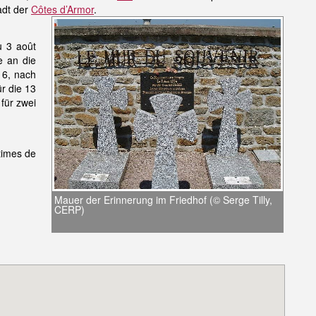
adt der
Côtes d’Armor
.
u 3 août
e an die
 6, nach
r die 13
für zwei
times de
Mauer der Erinnerung im Friedhof (© Serge Tilly,
CERP)