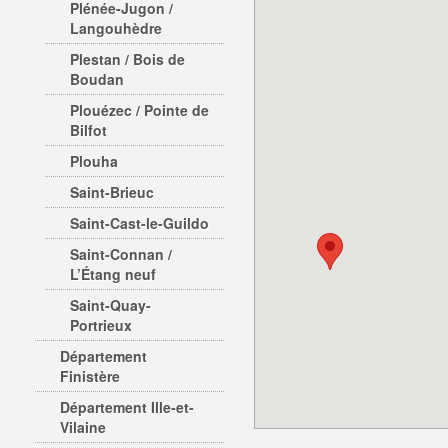
Plénée-Jugon /
Langouhèdre
Plestan / Bois de
Boudan
Plouézec / Pointe de
Bilfot
Plouha
Saint-Brieuc
Saint-Cast-le-Guildo
Saint-Connan /
L’Étang neuf
Saint-Quay-
Portrieux
Département
Finistère
Département Ille-et-
Vilaine