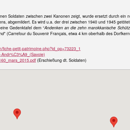
nen Soldaten zwischen zwei Kanonen zeigt, wurde ersetzt durch ein ne
ns, abgemildert. Es wird u.a. der drei zwischen 1940 und 1945 getötet
 eine Gedenktafel dem “
Andenken an die zehn marokkanische Schütze
ind
” (Carrefour du Souvenir Français, etwa 4 km oberhalb des Dorfkern
om/fiche-petit-patrimoine.php?id_pp=73223_1
aint-Andr%C3%A9_(Savoie)
_160_mars_2015.pdf
(Erschießung dt. Soldaten)