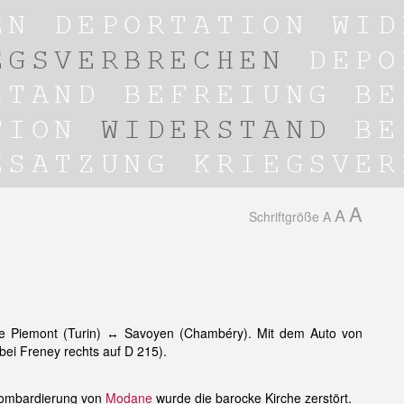
A
A
Schriftgröße
A
raße Piemont (Turin) ↔ Savoyen (Chambéry). Mit dem Auto von
ei Freney rechts auf D 215).
 Bombardierung von
Modane
wurde die barocke Kirche zerstört.