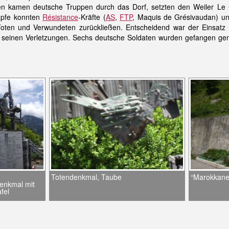
ien kamen deutsche Truppen durch das Dorf, setzten den Weiler Le 
mpfe konnten
Résistance
-Kräfte (
AS
,
FTP
, Maquis de Grésivaudan) und
 Toten und Verwundeten zurückließen. Entscheidend war der Einsat
äter seinen Verletzungen. Sechs deutsche Soldaten wurden gefangen g
Totendenkmal, Taube
“Marokkane
enkmal mit
fel