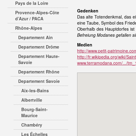
Pays de la Loire
Gedenken
Provence-Alpes-Côte
Das alte Totendenkmal, das ei
d’Azur / PACA
eine Taube, Symbol des Friede
Rhône-Alpes
Oberhalb des Hauptdorfes ist
Befreiung Modanes gefallen s
Departement Ain
Medien
Departement Drôme
http://www.petit-patrimoine.c
Departement Haute-
http://fr.wikipedia.org/wiki/S
Savoie
www.terramodana.com/.../tm
Departement Rhône
Departement Savoie
Aix-les-Bains
Albertville
Bourg-Saint-
Maurice
Chambéry
Les Échelles