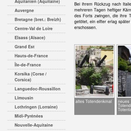
Aquitanien (Aquitaine)
Bei ihrem Rückzug nach Ital
mehreren Tagen heftiger Kä
Auvergne
des Forts zwingen, die ihre
Bretagne (bret.: Breizh)
getötet, ein elfter erlag sp
erschossen.
Centre-Val de Loire
Elsass (Alsace)
Grand Est
Hauts-de-France
Île-de-France
Korsika (Corse /
Corsica)
Languedoc-Roussillon
Limousin
altes Totendenkmal
neues
Totend
Lothringen (Lorraine)
Totenta
Midi-Pyrénées
Nouvelle-Aquitaine