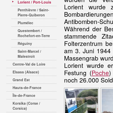
Lorient / Port-Louis
Lorient wurde 
Penthièvre / Saint-
Bombardierungen
Pierre-Quiberon
Antibomben-Schut
Plumélec
Während der Bes
Questembert /
stammende Zita
Rochefort-en-Terre
Folterzentrum be
Réguiny
am 3. Juni 1944 
Saint-Marcel /
Massengrab wurde
Malestroit
Lorient wurde er
Centre-Val de Loire
Festung (
Poche
)
Elsass (Alsace)
noch 26.000 Sold
Grand Est
Hauts-de-France
Île-de-France
Korsika (Corse /
Corsica)