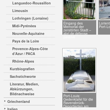
Languedoc-Roussillon
Limousin
Lothringen (Lorraine)
Eingang des
Lorien
Midi-Pyrénées
Memorial der
Port-L
zerstörten Stadt –
Nouvelle-Aquitaine
abri de défense
passive
Pays de la Loire
Provence-Alpes-Côte
d’Azur / PACA
Rhône-Alpes
Kurzbiografien
Sachstichworte
Literatur, Medien,
Abkürzungen,
Bildnachweise
Port-Louis:
Gedenktafel für die
Griechenland
Ravensbrück-
Deportierten am
Italien
Mémoiral