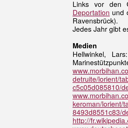
Links vor den G
Deportation
und 
Ravensbrück).
Jedes Jahr gibt e
Medien
Hellwinkel, Lar
Marinestützpunkt
www.morbihan.com
detruite/lorient/
c5c05d085810/deta
www.morbihan.co
keroman/lorient/t
8493d8551c83/det
http://fr.wikiped