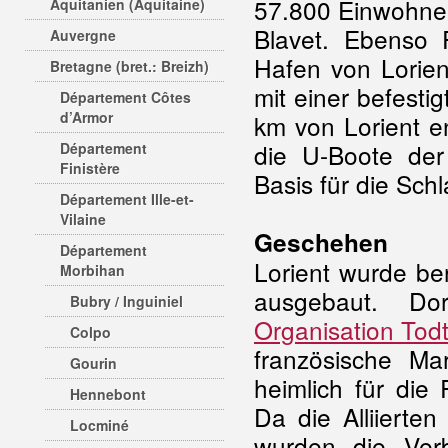
57.800 Einwohner
Aquitanien (Aquitaine)
Blavet. Ebenso 
Auvergne
Hafen von Lorien
Bretagne (bret.: Breizh)
mit einer befesti
Département Côtes
d’Armor
km von Lorient en
die U-Boote der
Département
Finistère
Basis für die Schl
Département Ille-et-
Vilaine
Geschehen
Département
Lorient wurde ber
Morbihan
ausgebaut. Do
Bubry / Inguiniel
Organisation Tod
Colpo
französische Mar
Gourin
heimlich für die
Hennebont
Da die Alliierte
Locminé
wurden die Verb