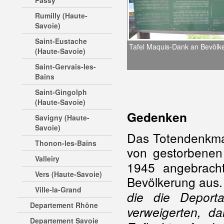
Passy
Rumilly (Haute-
Savoie)
Saint-Eustache
Tafel Maquis-Dank an Bevölk
(Haute-Savoie)
Saint-Gervais-les-
Bains
Saint-Gingolph
(Haute-Savoie)
Gedenken
Savigny (Haute-
Savoie)
Das Totendenkmal
Thonon-les-Bains
von gestorbenen
Valleiry
1945 angebrach
Vers (Haute-Savoie)
Bevölkerung aus.
Ville-la-Grand
die die Deport
Departement Rhône
verweigerten, d
Departement Savoie