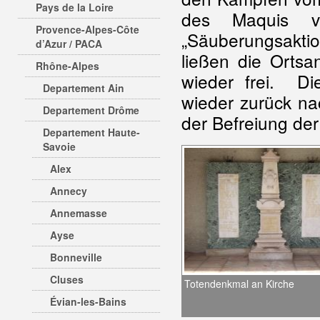
Pays de la Loire
des Maquis ve
Provence-Alpes-Côte
„Säuberungsakti
d’Azur / PACA
ließen die Ortsa
Rhône-Alpes
wieder frei. D
Departement Ain
wieder zurück n
Departement Drôme
der Befreiung der
Departement Haute-
Savoie
Alex
Annecy
Annemasse
Ayse
Bonneville
Cluses
Totendenkmal an Kirche
Évian-les-Bains