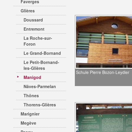
Faverges
Glières
Doussard
Entremont
La Roche-sur-
Foron
Le Grand-Bornand
Le Petit-Bornand-
les-Glières
Schule Pierre Bozon-Leydier
Manigod
Nâves-Parmelan
Thônes
Thorens-Glières
Marignier
Megève