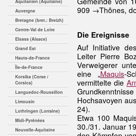
Gemeinde von 1
Aquitanien (Aquitaine)
909 →Thônes, dor
Auvergne
Bretagne (bret.: Breizh)
Centre-Val de Loire
Die Ereignisse
Elsass (Alsace)
Auf Initiative d
Grand Est
Leiter Pierre B
Hauts-de-France
Verweigerer unt
Île-de-France
eine „
Maquis
-S
Korsika (Corse /
vermittelte die
Ar
Corsica)
Grundkenntniss
Languedoc-Roussillon
Hochsavoyen aus
Limousin
24).
Lothringen (Lorraine)
Etwa 100 Maquis
Midi-Pyrénées
30./31. Januar 1
Nouvelle-Aquitaine
den Kämpfen vom