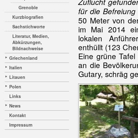
Zuflucht gefunden
Grenoble
für die Befreiung
Kurzbiografien
50 Meter von der
Sachstichworte
im Mai 2014 ei
lokalen Anführe
Literatur, Medien,
Abkürzungen,
enthüllt (123 Chem
Bildnachweise
Eine grüne Tafel
Griechenland
an die Bevölker
Italien
Gutary, schräg g
Litauen
Polen
Links
News
Kontakt
Impressum