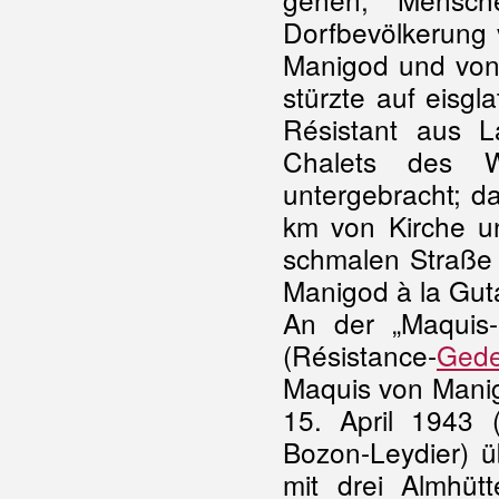
Dorfbevölkerung 
Manigod und von 
stürzte auf eisgl
Résistant aus 
Chalets des 
untergebracht; d
km von Kirche u
schmalen Straße
Manigod à la Guta
An der „Maquis
(Résistance-
Gede
Maquis von Manigo
15. April 1943 
Bozon-Leydier) ü
mit drei Almhüt