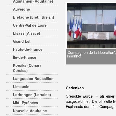
Aquitanien (Aquitaine)
Auvergne
Bretagne (bret.: Breizh)
Centre-Val de Loire
Elsass (Alsace)
Grand Est
Hauts-de-France
'Compagnon de la Libération'
Innenhof
Île-de-France
Korsika (Corse /
Corsica)
Languedoc-Roussillon
Limousin
Gedenken
Lothringen (Lorraine)
Grenoble wurde – als einer 
ausgezeichnet. Die offizielle
Midi-Pyrénées
Esplanade den fünf 'Compagn
Nouvelle-Aquitaine