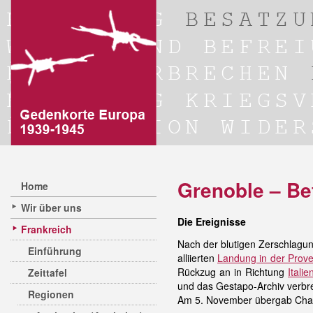
Grenoble – Be
Home
Wir über uns
Die Ereignisse
Frankreich
Nach der blutigen Zerschlagu
Einführung
alliierten
Landung in der Prov
Rückzug an in Richtung
Italie
Zeittafel
und das Gestapo-Archiv verbr
Regionen
Am 5. November übergab Charl