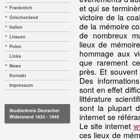
et qui se terminè
Frankreich
victoire de la coal
Griechenland
de la mémoire co
Italien
de nombreux musé
Litauen
lieux de mémoire
Polen
hommage aux vic
Links
que rarement ce
News
près. Et souvent
Kontakt
Des informations
Impressum
sont en effet diffi
littérature scient
sont la plupart 
Studienkreis Deutscher
internet se référa
Widerstand 1933 - 1945
Le site internet
w
ces lieux de mémo