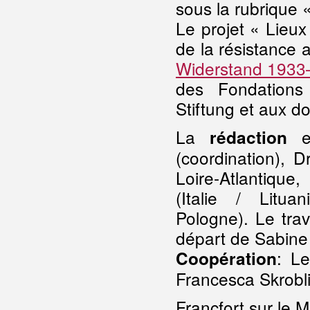
sous la rubrique 
Le projet « Lieu
de la résistance
Widerstand 1933
des Fondations 
Stiftung et aux do
La
es
rédaction
(coordination), 
Loire-Atlantique
(Italie / Litua
Pologne). Le trav
départ de Sabine
: Le
Coopération
Francesca Skrobli
Francfort sur le 