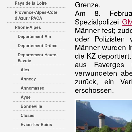
Grenze.
Pays de la Loire
Am 8. Februa
Provence-Alpes-Côte
d’Azur / PACA
Spezialpolizei
G
Rhône-Alpes
Männer fest; zud
Departement Ain
oder Polizisten 
Männer wurden in
Departement Drôme
die KZ deportiert
Departement Haute-
Savoie
aus Faverges
Alex
verwundeten abe
Annecy
zurück, ein Ve
erschossen.
Annemasse
Ayse
Bonneville
Cluses
Évian-les-Bains