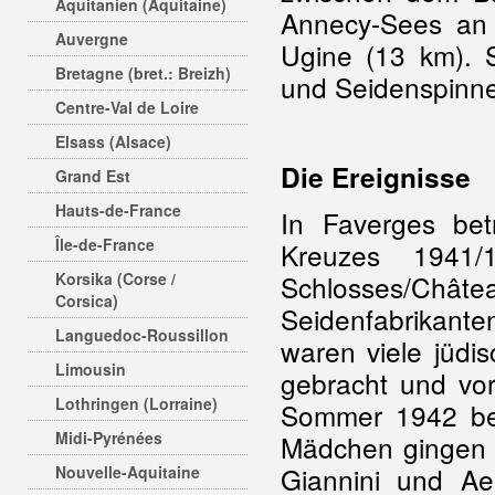
Aquitanien (Aquitaine)
Annecy-Sees an
Auvergne
Ugine (13 km). 
Bretagne (bret.: Breizh)
und Seidenspinner
Centre-Val de Loire
Elsass (Alsace)
Die Ereignisse
Grand Est
Hauts-de-France
In Faverges bet
Île-de-France
Kreuzes 1941
Korsika (Corse /
Schlosses/C
Corsica)
Seidenfabrikante
Languedoc-Roussillon
waren viele jüdi
Limousin
gebracht und v
Lothringen (Lorraine)
Sommer 1942 bew
Midi-Pyrénées
Mädchen gingen -
Giannini und Ae
Nouvelle-Aquitaine