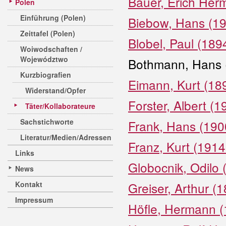
Bauer, Erich Her
Polen
Einführung (Polen)
Biebow, Hans (19
Zeittafel (Polen)
Blobel, Paul (189
Woiwodschaften /
Województwo
Bothmann, Hans 
Kurzbiografien
Eimann, Kurt (18
Widerstand/Opfer
Forster, Albert (
Täter/Kollaborateure
Sachstichworte
Frank, Hans (190
Literatur/Medien/Adressen
Franz, Kurt (1914
Links
Globocnik, Odilo
News
Kontakt
Greiser, Arthur (
Impressum
Höfle, Hermann (