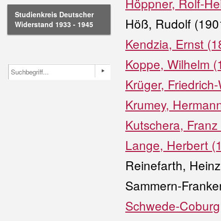
Höppner, Rolf-He
Studienkreis Deutscher
Höß, Rudolf (190
Widerstand 1933 - 1945
Kendzia, Ernst (
Koppe, Wilhelm (
Krüger, Friedrich
Krumey, Hermann
Kutschera, Franz
Lange, Herbert (
Reinefarth, Hein
Sammern-Franken
Schwede-Coburg,