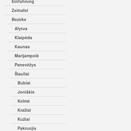
Einführung
Zeittafel
Bezirke
Alytus
Klaipėda
Kaunas
Marijampolė
Panevėžys
Šiauliai
Bubiai
Joniškis
Kelmė
Kražiai
Kužiai
Pakruojis