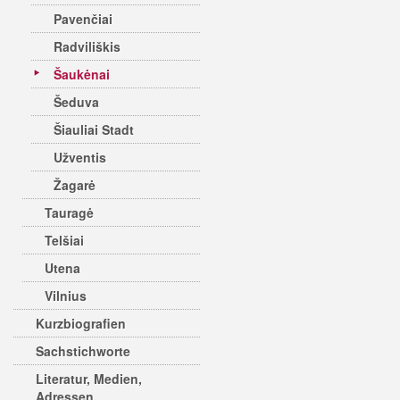
Pavenčiai
Radviliškis
Šaukėnai
Šeduva
Šiauliai Stadt
Užventis
Žagarė
Tauragė
Telšiai
Utena
Vilnius
Kurzbiografien
Sachstichworte
Literatur, Medien,
Adressen,