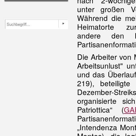
nach 2-wöchige
unter großen Ve
Während die mei
Heimatorte zur
andere den K
Partisanenformati
Die Arbeiter von
Arbeitsunlust" u
und das Überlauf
219), beteilig
Dezember-Streiks
organisierte si
Patriottica“ (
GA
Partisanenform
„Intendenza Mont
Montes), die log