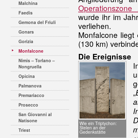
Malchina
Operationszone 
Faedis
wurde ihr im Jahr
Gemona del Friuli
verliehen.
Gonars
Monfalcone liegt
Gorizia
(130 km) verbin
Monfalcone
Die Ereignisse
Nimis – Torlano –
I
Nongruella
u
Opicina
g
Palmanova
„
Premariacco
a
Prosecco
I
San Giovanni al
D
Natisone
Wie ein Triptychon:
m
Stelen an der
Triest
Gedenkstätte