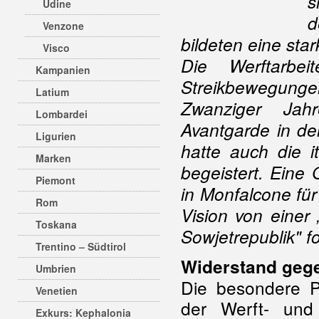
s
Udine
d
Venzone
bildeten eine star
Visco
Die Werftarbe
Kampanien
Streikbewegungen
Latium
Zwanziger Jahr
Lombardei
Avantgarde in de
Ligurien
hatte auch die i
Marken
begeistert. Ein
Piemont
in Monfalcone fü
Rom
Vision von einer
Toskana
Sowjetrepublik" f
Trentino – Südtirol
Widerstand geg
Umbrien
Die besondere Po
Venetien
der Werft- und
Exkurs: Kephalonia