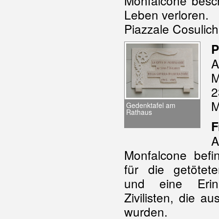
Monfalcone besch
Leben verloren.
Piazzale Cosulich
P
M
2
M
Gedenktafel am
Rathaus
F
A
Monfalcone befi
für die getötet
und eine Erine
Zivilisten, die 
wurden.