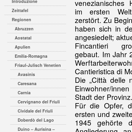
venezianisches 
Introduzione
im ersten Weltk
Zeittafel
zerstört. Zu Begi
Regionen
haben sich in d
Abruzzen
angesiedelt; aktu
Aostatal
Fincantieri gro
Apulien
gebaut. Im Jahr 
Emilia-Romagna
Werftarbeiterw
Friaul-Julisch Venetien
Cantieristica di 
Avasinis
Die „Città delle 
Caresana
Einwohner/innen
Carnia
Stadt der Provinz
Cervignano del Friuli
Für die Opfer, 
Cividale del Friuli
ersten und zweit
Doberdò del Lago
1945 gehörte d
Angliederung a
Duino – Aurisina –