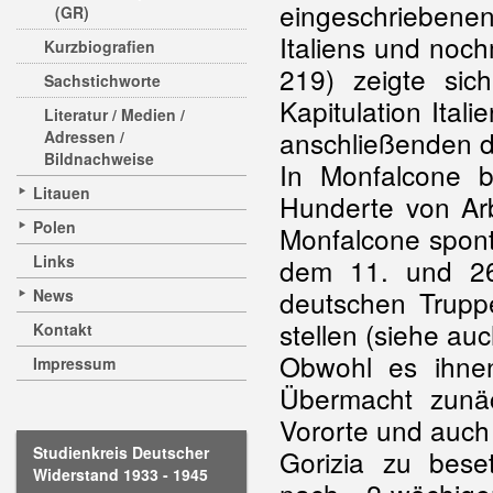
eingeschriebene
(GR)
Italiens und noc
Kurzbiografien
219) zeigte si
Sachstichworte
Kapitulation Ital
Literatur / Medien /
anschließenden 
Adressen /
Bildnachweise
In Monfalcone bi
Litauen
Hunderte von Arb
Polen
Monfalcone spon
Links
dem 11. und 26
deutschen Truppe
News
stellen (siehe au
Kontakt
Obwohl es ihne
Impressum
Übermacht zunäc
Vororte und auc
Studienkreis Deutscher
Gorizia zu bese
Widerstand 1933 - 1945