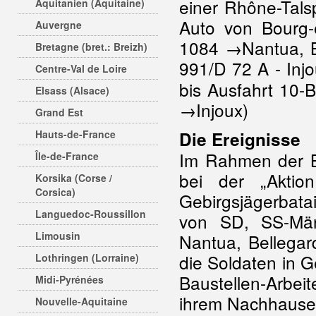
einer Rhône-Tals
Aquitanien (Aquitaine)
Auto von Bourg
Auvergne
1084 →Nantua, Be
Bretagne (bret.: Breizh)
991/D 72 A - Inj
Centre-Val de Loire
bis Ausfahrt 10-
Elsass (Alsace)
→Injoux)
Grand Est
Hauts-de-France
Die Ereignisse
Im Rahmen der B
Île-de-France
bei der „Aktio
Korsika (Corse /
Corsica)
Gebirgsjägerbatai
Languedoc-Roussillon
von SD, SS-Mä
Limousin
Nantua, Bellegar
die Soldaten in G
Lothringen (Lorraine)
Baustellen-Arbeit
Midi-Pyrénées
ihrem Nachhausew
Nouvelle-Aquitaine