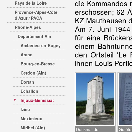
die Kommandos ni
Pays de la Loire
erschossen; 62 A
Provence-Alpes-Côte
d’Azur / PACA
KZ Mauthausen de
Am 7. Juni 1944
Rhône-Alpes
für eine Brücken
Departement Ain
einem Bahntunnel
Ambérieu-en-Bugey
den Ortsteil 'Le
Aranc
ihnen Louis Porti
Bourg-en-Bresse
Cerdon (Ain)
Dortan
Échallon
Injoux-Génissiat
Izieu
Meximieux
Miribel (Ain)
Denkmal der
Getöte