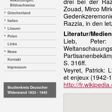
drei bei der R
Abkürzungen,
Bildnachweise
Zouad, Mirco Miri
Griechenland
Gedenkzeremonie
Italien
Razzia, in den le
Litauen
Literatur/Medien
Polen
Lieb, Peter
Links
Weltanscha
News
Partisanenbekäm
Kontakt
S. 316ff.
Impressum
Veyret, Patrick: 
et enjeux (1942-1
http://fr.wikiped
Studienkreis Deutscher
Widerstand 1933 - 1945