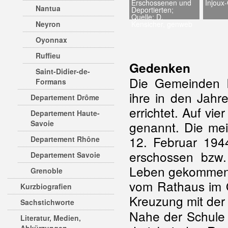
Erschossenen und
Injoux-
Nantua
Deportierten;
Quelle: D.
Neyron
Kensicher, genweb
Oyonnax
Ruffieu
Gedenken
Saint-Didier-de-
Die Gemeinden In
Formans
ihre in den Jahr
Departement Drôme
errichtet. Auf vi
Departement Haute-
Savoie
genannt. Die me
12. Februar 194
Departement Rhône
erschossen bzw.
Departement Savoie
Leben gekommen. 
Grenoble
vom Rathaus im O
Kurzbiografien
Kreuzung mit der
Sachstichworte
Nahe der Schule 
Literatur, Medien,