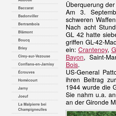
Überquerung der
Baccarat
Am 3. Septembe
Badonviller
schweren Waffen 
Bertrambois
Nach acht Stund
Blâmont
GL 42 hatte sieb
Boucq
griffen GL-42-Ma
ein:
Crantenoy
,
G
Briey
Bayon
, Saint-M
Cirey-sur-Vezouse
Bois
.
Conflans-en-Jarnisy
US-General Patt
Écrouves
ihren Beitrag z
Homécourt
1944 wurde die G
Jarny
Sie nahm u.a. an
Joeuf
an der Gironde Mü
La Malpierre bei
Champigneulles