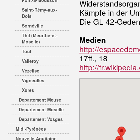
Pont-à-Mousson
Widerstandsorgan
Saint-Rémy-aux-
Kämpfe in der U
Bois
Die GL 42-Gedenk
Sornéville
Thil (Meurthe-et-
Medien
Moselle)
http://espacedem
Toul
17ff., 18
Valleroy
http://fr.wikiped
Vézelise
Vigneulles
Xures
Departement Meuse
Departement Moselle
Departement Vosges
Midi-Pyrénées
Nouvelle-Aquitaine