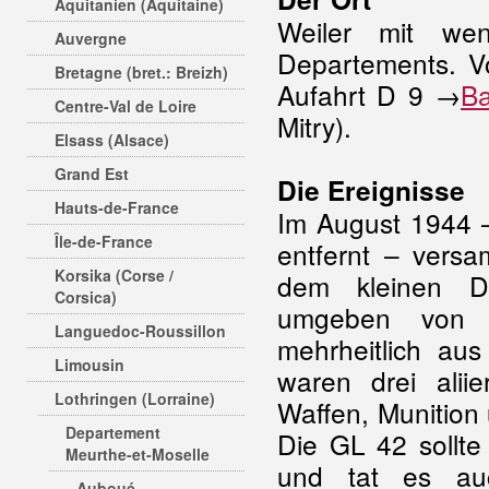
Aquitanien (Aquitaine)
Weiler mit we
Auvergne
Departements. 
Bretagne (bret.: Breizh)
Aufahrt D 9 →
B
Centre-Val de Loire
Mitry).
Elsass (Alsace)
Grand Est
Die Ereignisse
Hauts-de-France
Im August 1944 –
Île-de-France
entfernt – versa
Korsika (Corse /
dem kleinen Do
Corsica)
umgeben von g
Languedoc-Roussillon
mehrheitlich au
Limousin
waren drei alii
Lothringen (Lorraine)
Waffen, Munition
Departement
Die GL 42 sollte 
Meurthe-et-Moselle
und tat es auc
Auboué