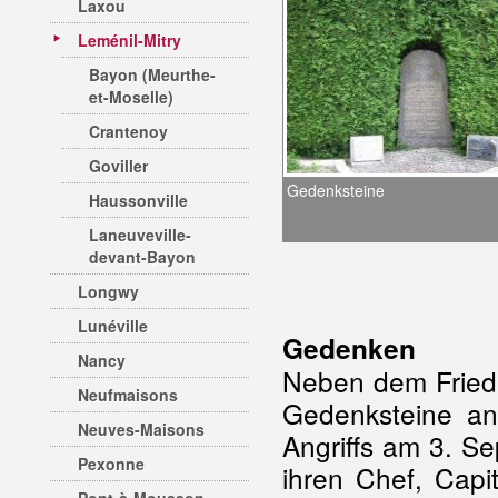
Laxou
Leménil-Mitry
Bayon (Meurthe-
et-Moselle)
Crantenoy
Goviller
Gedenksteine
Haussonville
Laneuveville-
devant-Bayon
Longwy
Lunéville
Gedenken
Nancy
Neben dem Friedh
Neufmaisons
Gedenksteine an
Neuves-Maisons
Angriffs am 3. S
Pexonne
ihren Chef, Capi