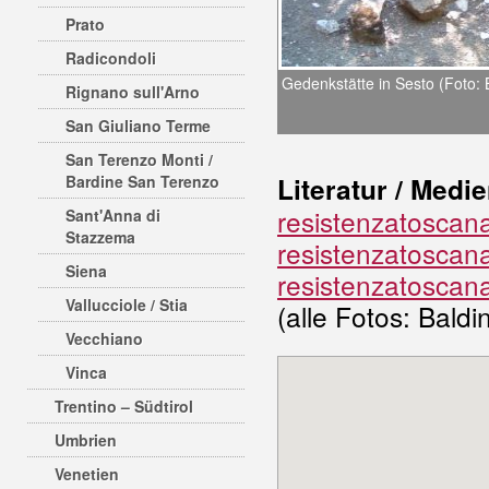
Prato
Radicondoli
Gedenkstätte in Sesto (Foto: B
Rignano sull'Arno
San Giuliano Terme
San Terenzo Monti /
Bardine San Terenzo
Literatur / Medie
resistenzatoscana
Sant'Anna di
Stazzema
resistenzatoscan
Siena
resistenzatoscan
Vallucciole / Stia
(alle Fotos: Baldin
Vecchiano
Vinca
Trentino – Südtirol
Umbrien
Venetien