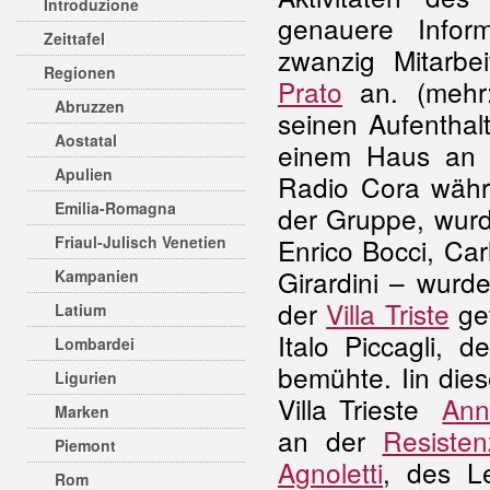
Introduzione
genauere Infor
Zeittafel
zwanzig Mitarb
Regionen
Prato
an. (mehr
Abruzzen
seinen Aufenthalt
Aostatal
einem Haus an d
Apulien
Radio Cora währe
Emilia-Romagna
der Gruppe, wurd
Friaul-Julisch Venetien
Enrico Bocci, C
Girardini – wurd
Kampanien
der
Villa Triste
get
Latium
Italo Piccagli, 
Lombardei
bemühte. Iin di
Ligurien
Villa Trieste
Ann
Marken
an der
Resisten
Piemont
Agnoletti
, des L
Rom