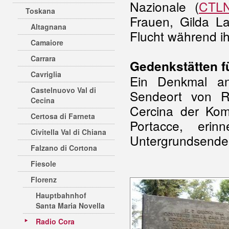
Nazionale (
CTL
Toskana
Frauen, Gilda L
Altagnana
Flucht während i
Camaiore
Carrara
Gedenkstätten f
Cavriglia
Ein Denkmal an
Castelnuovo Val di
Sendeort von R
Cecina
Cercina der Kom
Certosa di Farneta
Portacce, erin
Civitella Val di Chiana
Untergrundsende
Falzano di Cortona
Fiesole
Florenz
Hauptbahnhof
Santa Maria Novella
Radio Cora