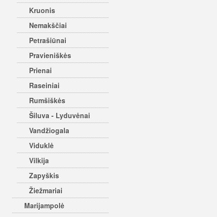
Kruonis
Nemakščiai
Petrašiūnai
Pravieniškės
Prienai
Raseiniai
Rumšiškės
Šiluva - Lyduvėnai
Vandžiogala
Viduklė
Vilkija
Zapyškis
Žiežmariai
Marijampolė