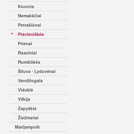
Kruonis
Nemakščiai
Petrašiūnai
Pravieniškės
Prienai
Raseiniai
Rumšiškės
Šiluva - Lyduvėnai
Vandžiogala
Viduklė
Vilkija
Zapyškis
Žiežmariai
Marijampolė