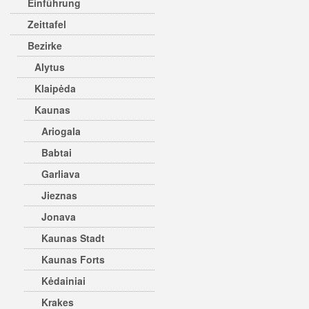
Einführung
Zeittafel
Bezirke
Alytus
Klaipėda
Kaunas
Ariogala
Babtai
Garliava
Jieznas
Jonava
Kaunas Stadt
Kaunas Forts
Kėdainiai
Krakes