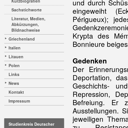
und durch Schüss
Kurzbiografien
eingeweiht (E
Sachstichworte
Périgueux); jed
Literatur, Medien,
Abkürzungen,
Gedenkzeremonie
Bildnachweise
Krypta des Mémo
Griechenland
Bonnieure beiges
Italien
Litauen
Gedenken
Polen
Der Erinnerung
Links
Deportation, da
News
Geschichts- un
Repression, Dep
Kontakt
Befreiung. Er z
Impressum
Ausstellungen. S
jeweiligen Them
Studienkreis Deutscher
zu Resistan