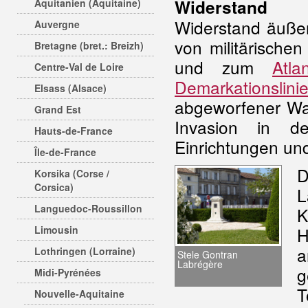
Widerstand
Aquitanien (Aquitaine)
Widerstand äuße
Auvergne
von militärische
Bretagne (bret.: Breizh)
und zum
Atlan
Centre-Val de Loire
Demarkationslini
Elsass (Alsace)
abgeworfener Waf
Grand Est
Invasion in d
Hauts-de-France
Einrichtungen un
Île-de-France
D
Korsika (Corse /
Corsica)
L
Languedoc-Roussillon
K
Limousin
a
Lothringen (Lorraine)
Stele Gontran
Labrégère
g
Midi-Pyrénées
Nouvelle-Aquitaine