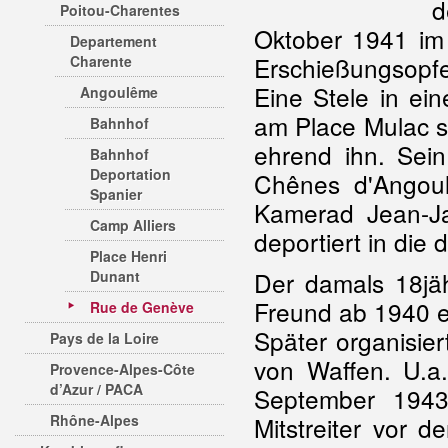
d
Poitou-Charentes
Oktober 1941 im 
Departement
Erschießungsopfe
Charente
Eine Stele in ei
Angoulême
am Place Mulac s
Bahnhof
ehrend ihn. Sein
Bahnhof
Deportation
Chênes d'Angoul
Spanier
Kamerad Jean-Ja
Camp Alliers
deportiert in die
Place Henri
Der damals 18jä
Dunant
Freund ab 1940 ei
Rue de Genève
Später organisie
Pays de la Loire
von Waffen. U.a
Provence-Alpes-Côte
d’Azur / PACA
September 1943
Rhône-Alpes
Mitstreiter vor 