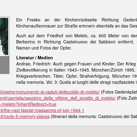
Ein Fresko an der Kirchenrückseite Richtung Geden
Kirchenaußenmauer zur Straße erinnern ebenfalls an das Ge
Auch auf dem Friedhof von Meleto, ca. 600 Meter von der 
Berberino in Richtung Castelnuovo dei Sabbioni entfernt, 
Namen und Fotos der Opfer.
Literatur / Medien
Andrae, Friedrich: Auch gegen Frauen und Kinder. Der Krie
Zivilbevölkerung in Italien 1943–1945. München/Zürich 1995,
Kriegsverbrechen. Täter, Opfer, Strafverfolgung. München 19
nella memoria. Vol. 3: Guida ai luoghi delle stragi nazifascist
it/pietre/monumento-ai-caduti-delleccidio-di-meleto/
(Fotos Gedenkplat
ti/cavriglia/sepolcro_delle_vittime_dell_eccidio_di_meleto/
(Foto Zatin
/-/meleto?inheritRedirect=true
.it/the-nazi-fascist-massacres-of-july-1944-1
r.it/route-5-memory-places
(Itinerari della memoria: Castelnuovo dei Sa