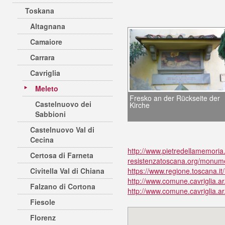
Toskana
Altagnana
Camaiore
Carrara
Cavriglia
Meleto
Fresko an der Rückseite der
Castelnuovo dei
Kirche
Sabbioni
Castelnuovo Val di
Cecina
http://www.pietredellamemoria.
Certosa di Farneta
resistenzatoscana.org/monumen
Civitella Val di Chiana
https://www.regione.toscana.it
http://www.comune.cavriglia.ar
Falzano di Cortona
http://www.comune.cavriglia.a
Fiesole
Florenz