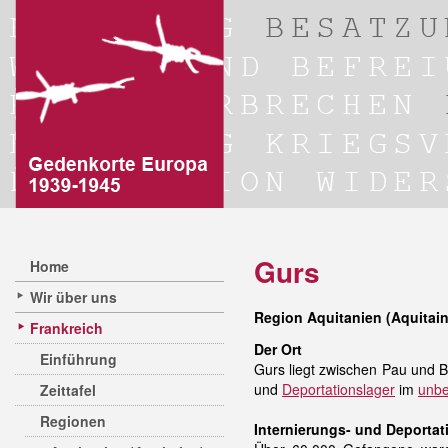
Gurs
Home
Wir über uns
Region Aquitanien (Aquitai
Frankreich
Der Ort
Einführung
Gurs liegt zwischen Pau und B
und
Deportationslager
im
unbe
Zeittafel
Regionen
Internierungs- und Deportat