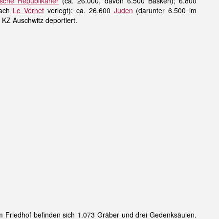
ische Republikaner
(ca. 26.000, davon 6.500 Basken); 6.800
nach
Le Vernet
verlegt); ca. 26.600
Juden
(darunter 6.500 im
KZ Auschwitz deportiert.
em Friedhof befinden sich 1.073 Gräber und drei Gedenksäulen.