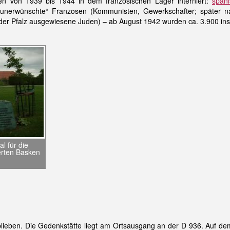
n von 1939 bis 1944 in dem französischen Lager interniert:
span
0 „unerwünschte“ Franzosen (Kommunisten, Gewerkschafter; später 
er Pfalz ausgewiesene Juden) – ab August 1942 wurden ca. 3.900 ins 
l für die
ierten Basken
eblieben. Die Gedenkstätte liegt am Ortsausgang an der D 936. Auf d