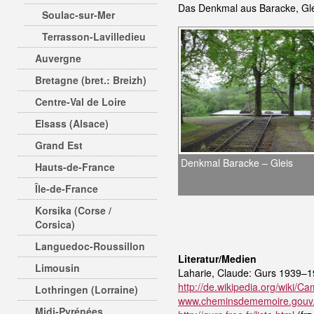
Das Denkmal aus Baracke, Glei
Soulac-sur-Mer
Terrasson-Lavilledieu
Auvergne
Bretagne (bret.: Breizh)
Centre-Val de Loire
Elsass (Alsace)
Grand Est
Denkmal Baracke – Gleis
Hauts-de-France
Île-de-France
Korsika (Corse /
Corsica)
Languedoc-Roussillon
Literatur/Medien
Limousin
Laharie, Claude: Gurs 1939–19
http://de.wikipedia.org/wiki/
Lothringen (Lorraine)
www.cheminsdememoire.gouv.fr
Midi-Pyrénées