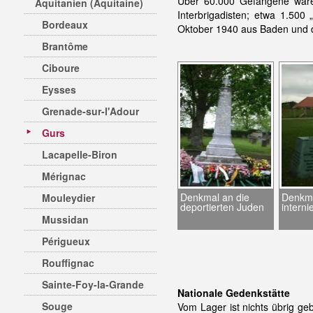
Über 60.000 Gefangene ware
Aquitanien (Aquitaine)
Interbrigadisten; etwa 1.50
Bordeaux
Oktober 1940 aus Baden und d
Brantôme
Ciboure
Eysses
Grenade-sur-l'Adour
Gurs
Lacapelle-Biron
Mérignac
Denkmal an die
Denkma
Mouleydier
deportierten Juden
intern
Mussidan
Périgueux
Rouffignac
Sainte-Foy-la-Grande
Nationale Gedenkstätte
Souge
Vom Lager ist nichts übrig g