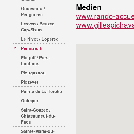
Medien
Gouesnou /
www.rando-accuei
Penguerec
www.gillespichav
Lesven / Beuzec
Cap-Sizun
Le Nivot / Lopérec
Penmarc’h
Plogoff / Pors-
Loubous
Plougasnou
Plozévet
Pointe de La Torche
Quimper
Saint-Goazec /
Châteauneuf-du-
Faou
Sainte-Marie-du-