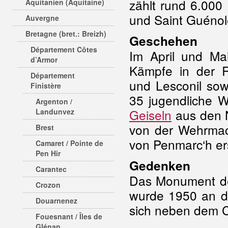
zählt rund 6.000 
Aquitanien (Aquitaine)
und Saint Guénol
Auvergne
Bretagne (bret.: Breizh)
Geschehen
Département Côtes
Im April und Ma
d’Armor
Kämpfe in der R
Département
und Lesconil so
Finistère
35 jugendliche 
Argenton /
Geiseln
aus den 
Landunvez
von der Wehrmac
Brest
von Penmarc‘h er
Camaret / Pointe de
Pen Hir
Gedenken
Carantec
Das Monument des
Crozon
wurde 1950 an de
Douarnenez
sich neben dem C
Fouesnant / Îles de
Glénan