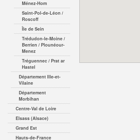
Ménez-Hom
Saint-Pol-de-Léon /
Roscoff
Île de Sein
Trédudon-le-Moine /
Berrien / Plounéour-
Menez
Tréguennec / Prat ar
Hastel
Département Ille-et-
Vilaine
Département
Morbihan
Centre-Val de Loire
Elsass (Alsace)
Grand Est
Hauts-de-France