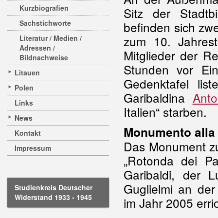
Kurzbiografien
Sitz der Stadtb
Sachstichworte
befinden sich zw
zum 10. Jahres
Literatur / Medien /
Adressen /
Mitglieder der R
Bildnachweise
Stunden vor Eint
Litauen
Gedenktafel list
Polen
Garibaldina
Anto
Links
Italien“ starben.
News
Monumento alla 
Kontakt
Das Monument zu 
Impressum
„Rotonda dei Pa
Garibaldi, der 
Guglielmi an der
Studienkreis Deutscher
Widerstand 1933 - 1945
im Jahr 2005 erric