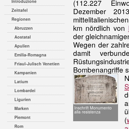
(112.227 Einw
Introduzione
Dezember 2013
Zeittafel
mittelitalienisch
Regionen
km nördlich von
Abruzzen
der gleichnamige
Aostatal
Wegen der zahlre
Apulien
damit verbund
Emilia-Romagna
Rüstungsindustri
Friaul-Julisch Venetien
Bombenangriffe st
Kampanien
Latium
S
Lombardei
d
Ligurien
a
Inschrift Monumento
Marken
ü
alla resistenza
Piemont
(
a
Rom