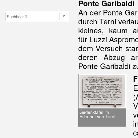
Ponte Garibaldi
An der Ponte Gari
durch Terni verla
kleines, kaum au
für Luzzi Aspromo
dem Versuch star
deren Abzug an
Ponte Garibaldi z
F
E
(
V
v
Gedenktafel im
Friedhof von Terni
i
c