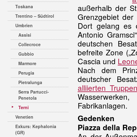
außerhalb der St
Toskana
Grenzgebiet der
Trentino – Südtirol
Dort gelang es d
Umbrien
Antonio Gramsci
Assisi
deutschen Besa
Collecroce
befreite Zone („Z
Gubbio
Cascia und
Leon
Marmore
Nach dem Prinz
Perugia
deutscher Besat
Pietralunga
alliierten Truppe
Serra Partucci-
Wasserwerke
Penetola
Fabrikanlagen.
Terni
Gedenken
Venetien
Piazza della Re
Exkurs: Kephalonia
(GR)
An der Außenmau