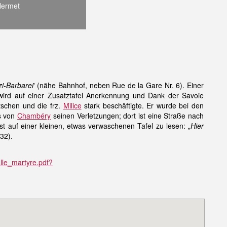
llermet
i-Barbarei
' (nähe Bahnhof, neben Rue de la Gare Nr. 6). Einer
wird auf einer Zusatztafel Anerkennung und Dank der Savoie
tschen und die frz.
Milice
stark beschäftigte. Er wurde bei den
s von
Chambéry
seinen Verletzungen; dort ist eine Straße nach
st auf einer kleinen, etwas verwaschenen Tafel zu lesen: „
Hier
32).
lle_martyre.pdf?