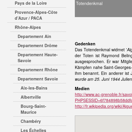
Pays de la Loire
Totendenkmal
Provence-Alpes-Côte
d’Azur / PACA
Rhône-Alpes
Departement Ain
Gedenken
Departement Drôme
Das Totendenkmal widmet '
Ai
Departement Haute-
der Toten ist Raymond Belin
Savoie
ausgesprochen. Er war Mitgli
Kämpfen nahe Saint-Georges-
Departement Rhône
ihm benannt. Ein anderer ist 
Departement Savoie
wurde am 25. Juni 1944 Julien
Aix-les-Bains
Medien
http://www.ac-grenoble.fr/sa
Albertville
PHPSESSID=6f784898b58ddfd
Bourg-Saint-
http://fr.wikipedia.org/wiki/Aig
Maurice
Chambéry
Les Échelles