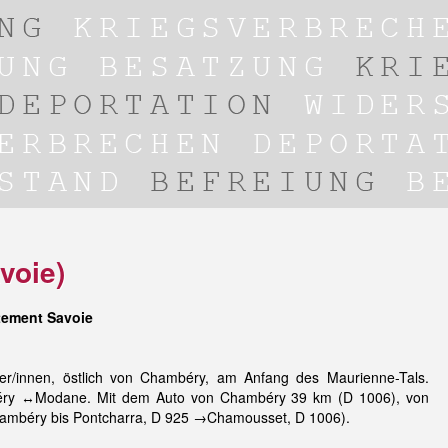
voie)
tement Savoie
r/innen, östlich von Chambéry, am Anfang des Maurienne-Tals.
éry ↔Modane. Mit dem Auto von Chambéry 39 km (D 1006), von
mbéry bis Pontcharra, D 925 →Chamousset, D 1006).