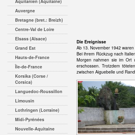
Aquitanien (Aquitaine)
Auvergne
Bretagne (bret.: Breizh)
Centre-Val de Loire
Elsass (Alsace)
Die Ereignisse
Ab 13. November 1942 waren it
Grand Est
Bei ihrem Rückzug nach Itali
Hauts-de-France
Morgen nahmen sie im Ort un
erschossen. Trotzdem tötete
Île-de-France
zwischen Aiguebelle und Rand
Korsika (Corse /
Corsica)
Languedoc-Roussillon
Limousin
Lothringen (Lorraine)
Midi-Pyrénées
Nouvelle-Aquitaine