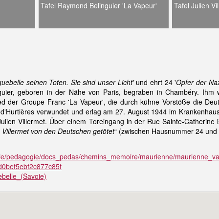
Tafel Raymond Belinguier 'La Vapeur'
Tafel Julien Vi
guebelle seinen Toten. Sie sind unser Licht'
und ehrt 24 '
Opfer der Naz
guier, geboren in der Nähe von Paris, begraben in Chambéry. Ihm 
ed der Groupe Franc 'La Vapeur', die durch kühne Vorstöße die Deu
d'Hurtières verwundet und erlag am 27. August 1944 im Krankenhau
Julien Villermet. Über einem Toreingang in der Rue Sainte-Catherine i
 Villermet von den Deutschen getötet
“ (zwischen Hausnummer 24 und 
voie/pedagogie/docs_pedas/chemins_memoire/maurienne/maurienne_va
0bef5ebf2c877c85f
uebelle_(Savoie)