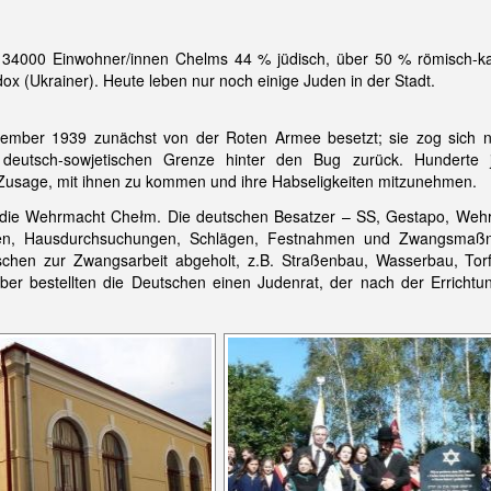
34000 Einwohner/innen Chelms 44 % jüdisch, über 50 % römisch-ka
dox (Ukrainer). Heute leben nur noch einige Juden in der Stadt.
ember 1939 zunächst von der Roten Armee besetzt; sie zog sich 
 deutsch-sowjetischen Grenze hinter den Bug zurück. Hunderte j
 Zusage, mit ihnen zu kommen und ihre Habseligkeiten mitzunehmen.
 die Wehrmacht Chełm. Die deutschen Besatzer – SS, Gestapo, Weh
ffen, Hausdurchsuchungen, Schlägen, Festnahmen und Zwangsmaß
chen zur Zwangsarbeit abgeholt, z.B. Straßenbau, Wasserbau, Torf
ber bestellten die Deutschen einen Judenrat, der nach der Erricht