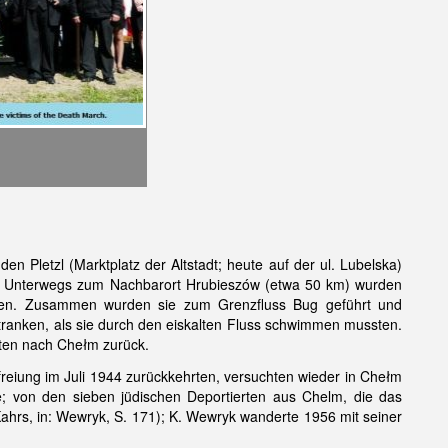
 Pletzl (Marktplatz der Altstadt; heute auf der ul. Lubelska)
6). Unterwegs zum Nachbarort Hrubieszów (etwa 50 km) wurden
den. Zusammen wurden sie zum Grenzfluss Bug geführt und
tranken, als sie durch den eiskalten Fluss schwimmen mussten.
rten nach Chełm zurück.
freiung im Juli 1944 zurückkehrten, versuchten wieder in Chełm
lle; von den sieben jüdischen Deportierten aus Chelm, die das
Kahrs, in: Wewryk, S. 171); K. Wewryk wanderte 1956 mit seiner