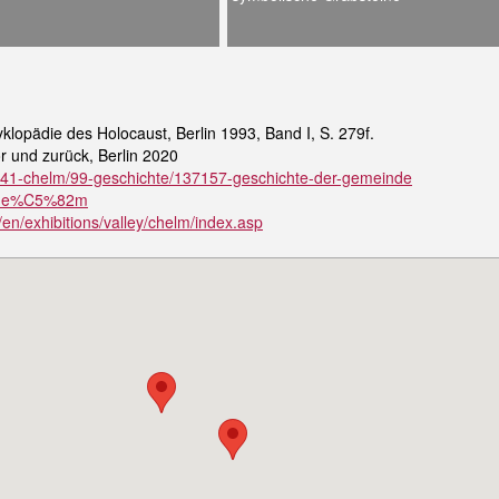
yklopädie des Holocaust, Berlin 1993, Band I, S. 279f.
 und zurück, Berlin 2020
te/c/41-chelm/99-geschichte/137157-geschichte-der-gemeinde
i/Che%C5%82m
en/exhibitions/valley/chelm/index.asp