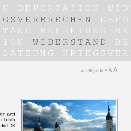
A
A
Schriftgröße
A
ein zwei
n Lublin
 dort DK