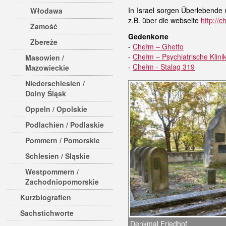
In Israel sorgen Überlebende 
Włodawa
z.B. über die webseite
http://
Zamość
Gedenkorte
Zbereże
-
Chełm – Ghetto
-
Chełm – Psychiatrische Klini
Masowien /
-
Chełm - Stalag 319
Mazowieckie
Niederschlesien /
Dolny Śląsk
Oppeln / Opolskie
Podlachien / Podlaskie
Pommern / Pomorskie
Schlesien / Sląskie
Westpommern /
Zachodniopomorskie
Kurzbiografien
Sachstichworte
Denkmal Friedhof