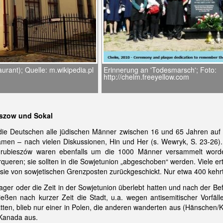
rant); Quelle: m.wikipedia.pl
Erinnerung an 'Todesmarsch'; Foto:
http://chelm.freeyellow.com
szow und Sokal
e Deutschen alle jüdischen Männer zwischen 16 und 65 Jahren auf den
amen – nach vielen Diskussionen, Hin und Her (s. Wewryk, S. 23-2
 Hrubieszów waren ebenfalls um die 1000 Männer versammelt wor
ueren; sie sollten in die Sowjetunion „abgeschoben“ werden. Viele er
 sie von sowjetischen Grenzposten zurückgeschickt. Nur etwa 400 keh
ager oder die Zeit in der Sowjetunion überlebt hatten und nach der Be
ließen nach kurzer Zeit die Stadt, u.a. wegen antisemitischer Vorfä
tten, blieb nur einer in Polen, die anderen wanderten aus (Hänschen/
 Kanada aus.