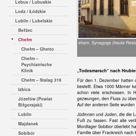
Lebus / Lubuskie
Lodz / Łódzkie
Lublin / Lubelskie
Bełżec
Chełm
ehem. Synagoge (heute Restau
Chełm – Ghetto
Chełm –
Psychiatrische
Klinik
„Todesmarsch“ nach Hrubie
Chełm – Stalag 319
Für den 1. Dezember hatten di
bestellt. Etwa 1000 Männer k
Izbica
schon viele erschossen. In
gezwungen, den Fluss zu überq
Józefów (Powiat
Auf der anderen Seite wurden
Biłgorajski)
Lublin
Jüdinnen und Juden, die die L
Fuß zu fassen. Fast alle ver
Majdanek
Mordlager Sobibor überlebt ha
Familie über Frankreich nach
Sobibór