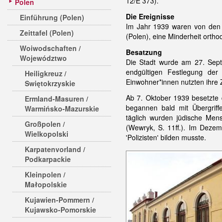
12/E 373).
Polen
Die Ereignisse
Einführung (Polen)
Im Jahr 1939 waren von den 
Zeittafel (Polen)
(Polen), eine Minderheit ortho
Woiwodschaften /
Besatzung
Województwo
Die Stadt wurde am 27. Sept
endgültigen Festlegung der
Heiligkreuz /
Einwohner*innen nutzten ihre
Swiętokrzyskie
Ab 7. Oktober 1939 besetzte
Ermland-Masuren /
begannen bald mit Übergri
Warmińsko-Mazurskie
täglich wurden jüdische Mens
Großpolen /
(Wewryk, S. 11ff.). Im Dezem
Wielkopolski
'Polizisten' bilden musste.
Karpatenvorland /
Podkarpackie
Kleinpolen /
Małopolskie
Kujawien-Pommern /
Kujawsko-Pomorskie