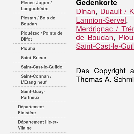
Gedenkorte
Plénée-Jugon /
Langouhèdre
Dinan
,
Duault / 
Lannion-Servel
Plestan / Bois de
Boudan
Merdrignac / Tré
Plouézec / Pointe de
de Boudan
,
Plou
Bilfot
Saint-Cast-le-Gui
Plouha
Saint-Brieuc
Saint-Cast-le-Guildo
Das Copyright al
Saint-Connan /
Thomas A. Schmid
L’Étang neuf
Saint-Quay-
Portrieux
Département
Finistère
Département Ille-et-
Vilaine