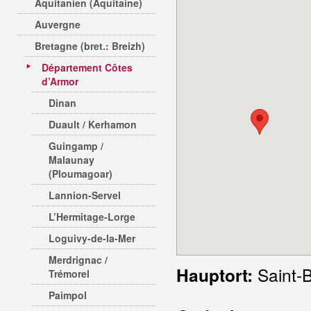
Aquitanien (Aquitaine)
Auvergne
Bretagne (bret.: Breizh)
Département Côtes
d’Armor
Dinan
Duault / Kerhamon
Guingamp /
Malaunay
(Ploumagoar)
Lannion-Servel
L’Hermitage-Lorge
Loguivy-de-la-Mer
Merdrignac /
Saint-B
Hauptort:
Trémorel
Paimpol