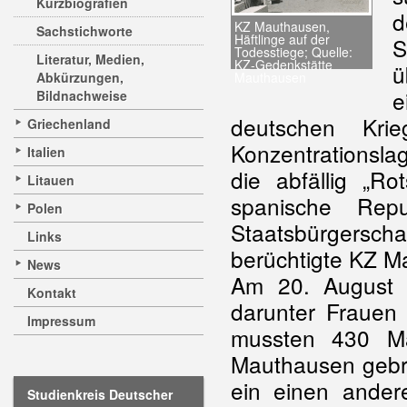
Kurzbiografien
d
KZ Mauthausen,
Sachstichworte
Häftlinge auf der
Todesstiege; Quelle:
Literatur, Medien,
KZ-Gedenkstätte
ü
Mauthausen
Abkürzungen,
e
Bildnachweise
deutschen Krie
Griechenland
Konzentrationsla
Italien
die abfällig „R
Litauen
spanische Rep
Polen
Staatsbürgersch
Links
berüchtigte KZ Ma
News
Am 20. August 
Kontakt
darunter Frauen 
Impressum
mussten 430 M
Mauthausen gebra
ein einen ander
Studienkreis Deutscher