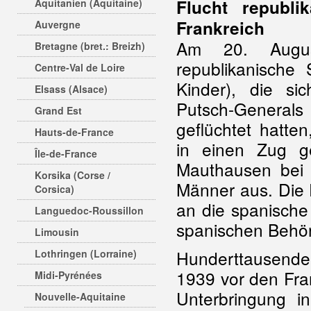
Flucht republi
Aquitanien (Aquitaine)
Frankreich
Auvergne
Am 20. Augu
Bretagne (bret.: Breizh)
republikanische
Centre-Val de Loire
Kinder), die s
Elsass (Alsace)
Putsch-Generals
Grand Est
geflüchtet hatte
Hauts-de-France
in einen Zug g
Île-de-France
Mauthausen bei L
Korsika (Corse /
Männer aus. Die 
Corsica)
an die spanische
Languedoc-Roussillon
spanischen Behö
Limousin
Hunderttausende 
Lothringen (Lorraine)
1939 vor den Fra
Midi-Pyrénées
Unterbringung i
Nouvelle-Aquitaine