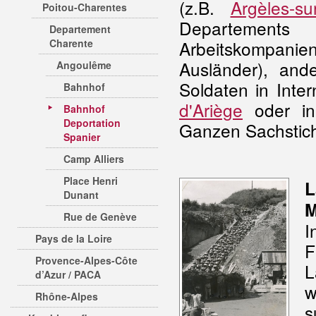
(z.B.
Argèles-su
Poitou-Charentes
Departements
Departement
Charente
Arbeitskompan
Ausländer), and
Angoulême
Soldaten in Inter
Bahnhof
d'Ariège
oder in 
Bahnhof
Deportation
Ganzen Sachstich
Spanier
Camp Alliers
Place Henri
Dunant
M
Rue de Genève
I
Pays de la Loire
F
Provence-Alpes-Côte
L
d’Azur / PACA
w
Rhône-Alpes
s