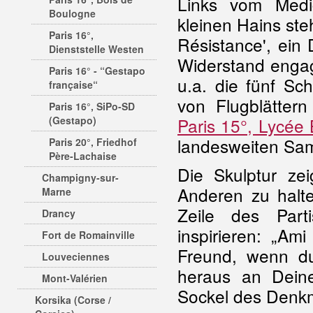
Links vom Medic
Boulogne
kleinen Hains st
Paris 16°,
Résistance', ein
Dienststelle Westen
Widerstand engag
Paris 16° - “Gestapo
u.a. die fünf Sc
française“
von Flugblätter
Paris 16°, SiPo-SD
(Gestapo)
Paris 15°, Lycée 
landesweiten Sa
Paris 20°, Friedhof
Père-Lachaise
Die Skulptur ze
Champigny-sur-
Anderen zu halte
Marne
Zeile des Part
Drancy
inspirieren: „Am
Fort de Romainville
Freund, wenn du
Louveciennes
heraus an Deine
Mont-Valérien
Sockel des Denkma
Korsika (Corse /