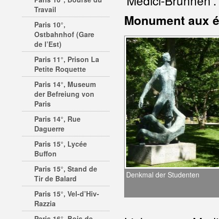
'Medici-Brunnen'.
Travail
Monument aux ét
Paris 10°,
Ostbahnhof (Gare
de l’Est)
Paris 11°, Prison La
Petite Roquette
Paris 14°, Museum
der Befreiung von
Paris
Paris 14°, Rue
Daguerre
Paris 15°, Lycée
Buffon
Paris 15°, Stand de
Denkmal der Studenten
Tir de Balard
Paris 15°, Vel-d’Hiv-
Razzia
Paris 16°, Bois de