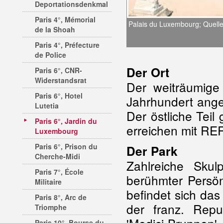
Deportationsdenkmal
Paris 4°, Mémorial
Palais du Luxembourg; Quelle
de la Shoah
Paris 4°, Préfecture
de Police
Der Ort
Paris 6°, CNR-
Widerstandsrat
Der weiträumige
Paris 6°, Hotel
Jahrhundert angel
Lutetia
Der östliche Teil
Paris 6°, Jardin du
erreichen mit RE
Luxembourg
Paris 6°, Prison du
Der Park
Cherche-Midi
Zahlreiche Sku
Paris 7°, École
berühmter Persön
Militaire
befindet sich da
Paris 8°, Arc de
der franz. Repu
Triomphe
Paris 10°, Bourse du