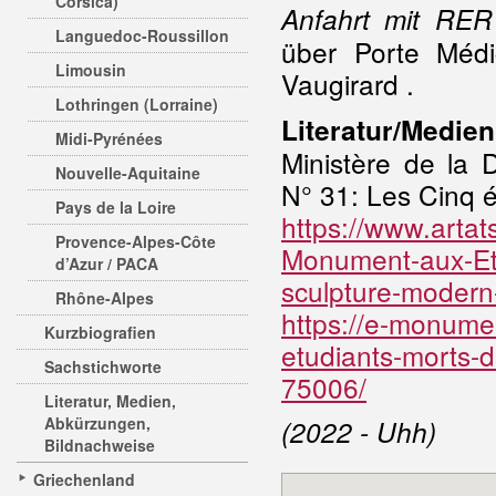
Corsica)
Anfahrt mit RER
Languedoc-Roussillon
über Porte Méd
Limousin
Vaugirard .
Lothringen (Lorraine)
Literatur/Medien
Midi-Pyrénées
Ministère de la 
Nouvelle-Aquitaine
N° 31: Les Cinq é
Pays de la Loire
https://www.artat
Provence-Alpes-Côte
Monument-aux-Et
d’Azur / PACA
sculpture-modern
Rhône-Alpes
https://e-monum
Kurzbiografien
etudiants-morts-d
Sachstichworte
75006/
Literatur, Medien,
Abkürzungen,
(2022 - Uhh)
Bildnachweise
Griechenland