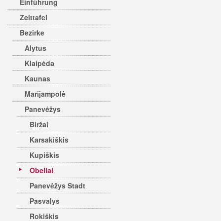
Einführung
Zeittafel
Bezirke
Alytus
Klaipėda
Kaunas
Marijampolė
Panevėžys
Biržai
Karsakiškis
Kupiškis
Obeliai
Panevėžys Stadt
Pasvalys
Rokiškis