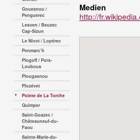
Medien
Gouesnou /
http://fr.wikipedi
Penguerec
Lesven / Beuzec
Cap-Sizun
Le Nivot / Lopérec
Penmarc’h
Plogoff / Pors-
Loubous
Plougasnou
Plozévet
Pointe de La Torche
Quimper
Saint-Goazec /
Châteauneuf-du-
Faou
Sainte-Marie-du-