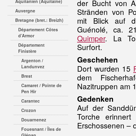
der Bucht von A
Aquitanien (Aquitaine)
Stränden von Po
Auvergne
mit Blick auf d
Bretagne (bret.: Breizh)
Guénolé, ca. 2
Département Côtes
d’Armor
Quimper
. La Tor
Surfort.
Département
Finistère
Geschehen
Argenton /
Dort wurden 15
Landunvez
dem Fischerh
Brest
Nazitruppen am 1
Camaret / Pointe de
Pen Hir
Gedenken
Carantec
Auf der Sanddün
Crozon
Torche erinner
Douarnenez
Erschossenen – de
Fouesnant / Îles de
Glénan