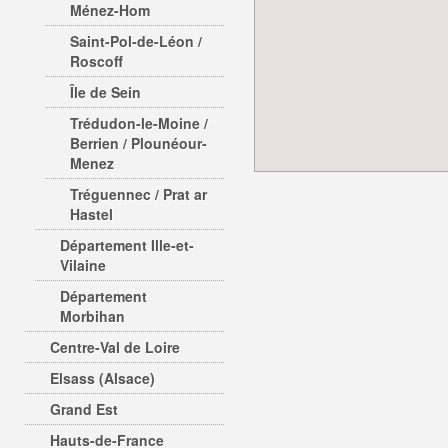
Ménez-Hom
Saint-Pol-de-Léon /
Roscoff
Île de Sein
Trédudon-le-Moine /
Berrien / Plounéour-
Menez
Tréguennec / Prat ar
Hastel
Département Ille-et-
Vilaine
Département
Morbihan
Centre-Val de Loire
Elsass (Alsace)
Grand Est
Hauts-de-France