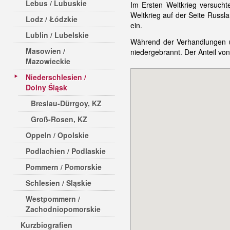
Lebus / Lubuskie
Im Ersten Weltkrieg versucht
Weltkrieg auf der Seite Russ
Lodz / Łódzkie
ein.
Lublin / Lubelskie
Während der Verhandlungen un
Masowien /
niedergebrannt. Der Anteil vo
Mazowieckie
Niederschlesien /
Dolny Śląsk
Breslau-Dürrgoy, KZ
Groß-Rosen, KZ
Oppeln / Opolskie
Podlachien / Podlaskie
Pommern / Pomorskie
Schlesien / Sląskie
Westpommern /
Zachodniopomorskie
Kurzbiografien