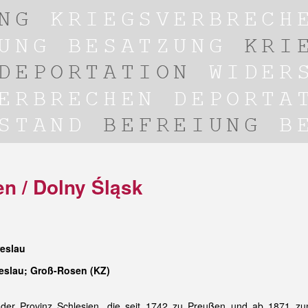
en / Dolny Śląsk
reslau
reslau; Groß-Rosen (KZ)
l der Provinz Schlesien, die seit 1742 zu Preußen und ab 1871 zu