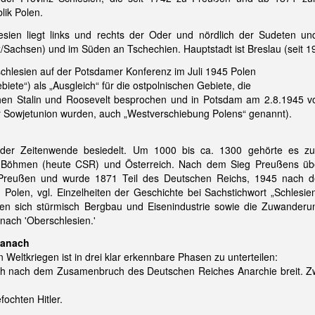
lik Polen.
esien liegt links und rechts der Oder und nördlich der Sudeten u
z/Sachsen) und im Süden an Tschechien. Hauptstadt ist Breslau (seit 1
rschlesien auf der Potsdamer Konferenz im Juli 1945 Polen
ete“) als „Ausgleich“ für die ostpolnischen Gebiete, die
chen Stalin und Roosevelt besprochen und in Potsdam am 2.8.1945 v
 der Sowjetunion wurden, auch „Westverschiebung Polens“ genannt).
 der Zeitenwende besiedelt. Um 1000 bis ca. 1300 gehörte es z
u Böhmen (heute CSR) und Österreich. Nach dem Sieg Preußens üb
Preußen und wurde 1871 Teil des Deutschen Reichs, 1945 nach d
Polen, vgl. Einzelheiten der Geschichte bei Sachstichwort „Schlesien
ten sich stürmisch Bergbau und Eisenindustrie sowie die Zuwanderu
 nach 'Oberschlesien.'
danach
n Weltkriegen ist in drei klar erkennbare Phasen zu unterteilen:
h nach dem Zusamenbruch des Deutschen Reiches Anarchie breit. Zw
ochten Hitler.