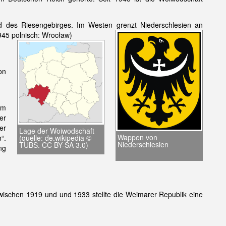
nd des Riesengebirges. Im Westen grenzt Niederschlesien an
945 polnisch: Wrocław)
on
um
er
er
Lage der Woiwodschaft
Wappen von
(quelle: de.wikipedia ©
“.
Niederschlesien
TUBS. CC BY-SA 3.0)
ng
ischen 1919 und und 1933 stellte die Weimarer Republik eine