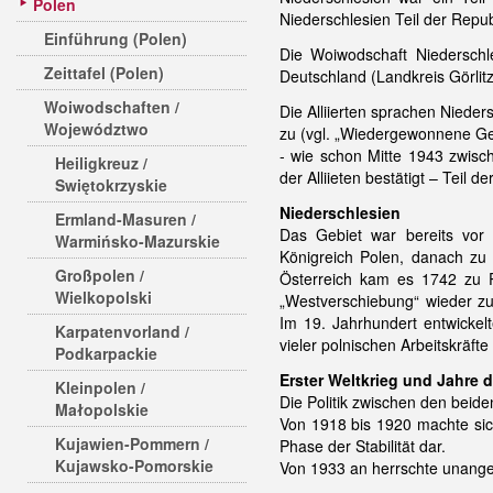
Polen
Niederschlesien Teil der Repub
Einführung (Polen)
Die Woiwodschaft Niederschl
Zeittafel (Polen)
Deutschland (Landkreis Görlit
Woiwodschaften /
Die Alliierten sprachen Niede
Województwo
zu (vgl. „Wiedergewonnene Gebi
- wie schon Mitte 1943 zwis
Heiligkreuz /
der Alliieten bestätigt – Teil
Swiętokrzyskie
Niederschlesien
Ermland-Masuren /
Das Gebiet war bereits vor
Warmińsko-Mazurskie
Königreich Polen, danach z
Großpolen /
Österreich kam es 1742 zu 
Wielkopolski
„Westverschiebung“ wieder zu 
Im 19. Jahrhundert entwickel
Karpatenvorland /
vieler polnischen Arbeitskräfte
Podkarpackie
Erster Weltkrieg und Jahre 
Kleinpolen /
Die Politik zwischen den beide
Małopolskie
Von 1918 bis 1920 machte sic
Kujawien-Pommern /
Phase der Stabilität dar.
Kujawsko-Pomorskie
Von 1933 an herrschte unangef