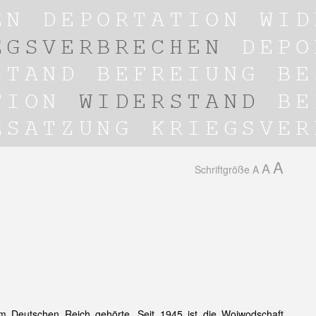
A
A
Schriftgröße
A
m Deutschen Reich gehörte. Seit 1945 ist die Woiwodschaft