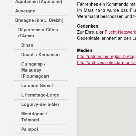
Aquitanien (Aquitaine)
Fahrenheit ein Kommando mit 
Im März 1943 wurde das Flug
Auvergne
Wehrmacht beschossen und fiel
Bretagne (bret.: Breizh)
Gedenken
Département Côtes
Zur Ehre aller
Flucht-Netzwer
d’Armor
Gedenktafel erinnert an den L
Dinan
Medien
Duault / Kerhamon
http://patrimoine.region-br
http://archives.cotesdarmor.f
Guingamp /
Malaunay
(Ploumagoar)
Lannion-Servel
L’Hermitage-Lorge
Loguivy-de-la-Mer
Merdrignac /
Trémorel
Paimpol