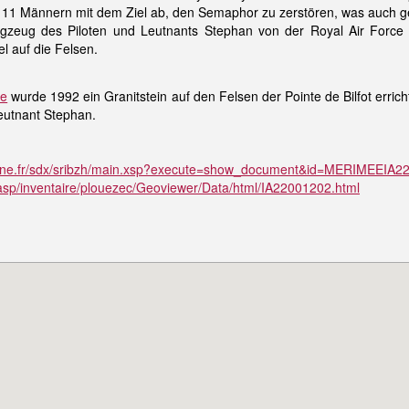
11 Männern mit dem Ziel ab, den Semaphor zu zerstören, was auch g
zeug des Piloten und Leutnants Stephan von der Royal Air Force
 auf die Felsen.
ke
wurde 1992 ein Granitstein auf den Felsen der Pointe de Bilfot errich
eutnant Stephan.
etagne.fr/sdx/sribzh/main.xsp?execute=show_document&id=MERIMEEIA
r/asp/inventaire/plouezec/Geoviewer/Data/html/IA22001202.html