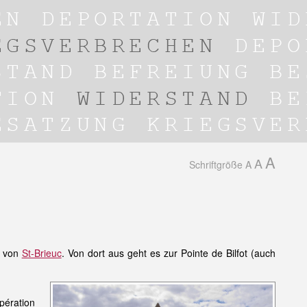
A
A
Schriftgröße
A
h von
St-Brieuc
. Von dort aus geht es zur Pointe de Bilfot (auch
ération