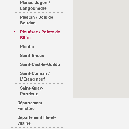
Plénée-Jugon /
Langouhèdre
Plestan / Bois de
Boudan
Plouézec / Pointe de
Bilfot
Plouha
Saint-Brieuc
Saint-Cast-le-Guildo
Saint-Connan /
L’Étang neuf
Saint-Quay-
Portrieux
Département
Finistère
Département Ille-et-
Vilaine